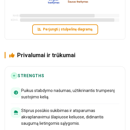
Sausas tvarkymas
tvarkymas
NHB3
KEHS52
Perjungti į stulpelinę diagramą
Privalumai ir trūkumai
STRENGTHS
Puikus stabdymo našumas, užtikrinantis trumpesnį
sustojimo kelią.
Stiprus posūkio sukibimas ir atsparumas
akvaplanavimui šlapiuose keliuose, didinantis
saugumą lietingomis sąlygomis.