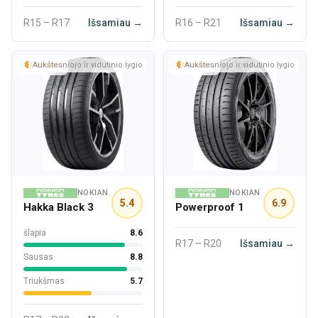
R15 – R17
Išsamiau →
R16 – R21
Išsamiau →
Aukštesniojo ir vidutinio lygio
Vasara
Aukštesniojo ir vidutinio lygio
Vasara
NOKIAN
NOKIAN
5.4
6.9
Hakka Black 3
Powerproof 1
šlapia
8.6
R17 – R20
Išsamiau →
Sausas
8.8
Triukšmas
5.7