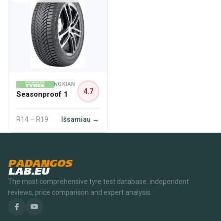
NOKIAN
4.7
Seasonproof 1
R14 – R19
Išsamiau →
PADANGOS
LAB.EU
The most comprehensive tyre test database. independent
reviews, price comparison and expert analysis.