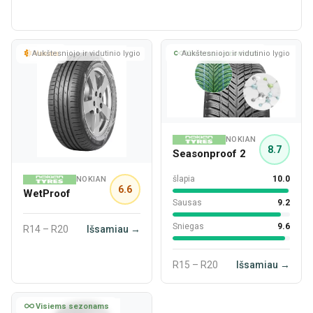
Aukštesniojo ir vidutinio lygio
Vasara
Aukštesniojo ir vidutinio lygio
Visiems sezonams
NOKIAN
8.7
Seasonproof 2
šlapia
10.0
NOKIAN
6.6
WetProof
Sausas
9.2
Sniegas
9.6
R14 – R20
Išsamiau →
R15 – R20
Išsamiau →
Visiems sezonams