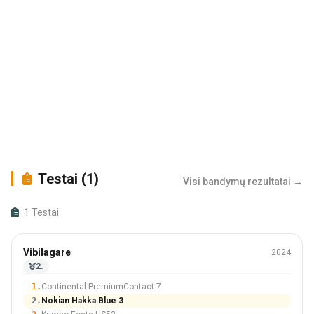
Testai (1)
Visi bandymų rezultatai →
1 Testai
Vasara
Vibilagare
2024
215/55 R17
2.
#2 Iš 9 Padangos
1.
Continental PremiumContact 7
2.
Nokian Hakka Blue 3