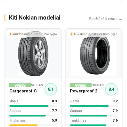
Kiti Nokian modeliai
Peržiūrėti visus →
Aukštesniojo ir vidutinio lygio
Vasara
Aukštesniojo ir vidutinio lygio
Vasara
NOKIAN
NOKIAN
8.1
8.4
Cargoproof C
Powerproof 2
šlapia
8.3
šlapia
8.2
Sausas
7.7
Sausas
7.9
Triukšmas
5.9
Triukšmas
7.6