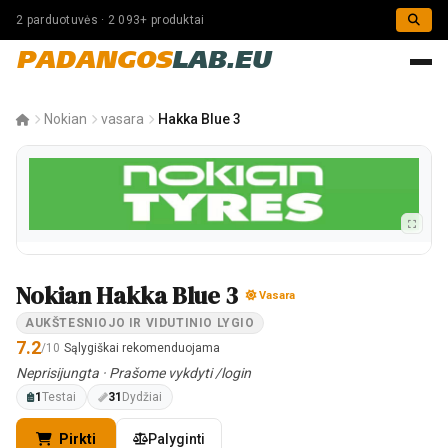
2 parduotuvės · 2 093+ produktai
PADANGOS
LAB.EU
Nokian
vasara
Hakka Blue 3
Nokian Hakka Blue 3
Vasara
AUKŠTESNIOJO IR VIDUTINIO LYGIO
7.2
/10
Sąlygiškai rekomenduojama
Neprisijungta · Prašome vykdyti /login
1
Testai
31
Dydžiai
Pirkti
Palyginti