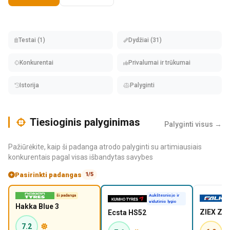
Testai (1)
Dydžiai (31)
Konkurentai
Privalumai ir trūkumai
Istorija
Palyginti
Tiesioginis palyginimas
Palyginti visus →
Pažiūrėkite, kaip ši padanga atrodo palyginti su artimiausiais
konkurentais pagal visas išbandytas savybes
Pasirinkti padangas
1/5
ši padanga
Aukštesniojo ir
vidutinio lygio
Hakka Blue 3
ZIEX ZE
Ecsta HS52
7.2