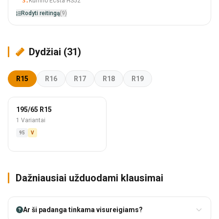
3.
Kumho Ecsta HS52
Rodyti reitingą
(9)
Dydžiai (31)
R15
R16
R17
R18
R19
195/65 R15
1 Variantai
95
V
Dažniausiai užduodami klausimai
Ar ši padanga tinkama visureigiams?