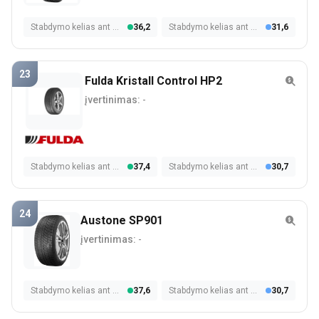
Stabdymo kelias ant šlapios dangos
36,2
Stabdymo kelias ant sniego
31,6
23
Fulda Kristall Control HP2
įvertinimas:
-
Stabdymo kelias ant šlapios dangos
37,4
Stabdymo kelias ant sniego
30,7
24
Austone SP901
įvertinimas:
-
Stabdymo kelias ant šlapios dangos
37,6
Stabdymo kelias ant sniego
30,7