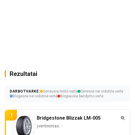
Rezultatai
DARBOTVARKĖ:
Geriausia testo vertė
Geresnė nei vidutinė vertė
Blogesnė nei vidutinė vertė
Blogiausia bandymo vertė
1
Bridgestone Blizzak LM-005
įvertinimas:
-