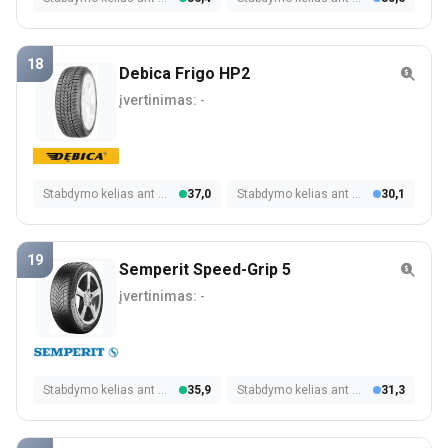
18
Debica Frigo HP2
įvertinimas:
-
Stabdymo kelias ant šlapios dangos
37,0
Stabdymo kelias ant sniego
30,1
19
Semperit Speed-Grip 5
įvertinimas:
-
Stabdymo kelias ant šlapios dangos
35,9
Stabdymo kelias ant sniego
31,3