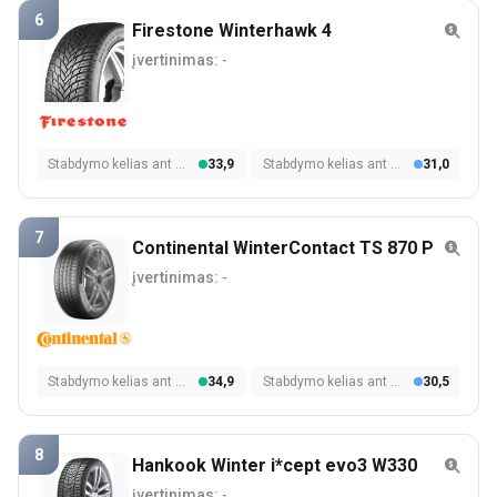
6
Firestone Winterhawk 4
įvertinimas:
-
Stabdymo kelias ant šlapios dangos
33,9
Stabdymo kelias ant sniego
31,0
7
Continental WinterContact TS 870 P
įvertinimas:
-
Stabdymo kelias ant šlapios dangos
34,9
Stabdymo kelias ant sniego
30,5
8
Hankook Winter i*cept evo3 W330
įvertinimas:
-