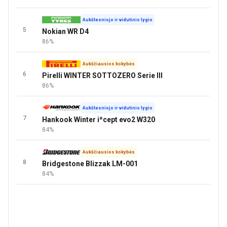
Aukštesniojo ir vidutinio lygio
5
Nokian WR D4
86%
Aukščiausios kokybės
6
Pirelli WINTER SOTTOZERO Serie III
86%
Aukštesniojo ir vidutinio lygio
7
Hankook Winter i*cept evo2 W320
84%
Aukščiausios kokybės
8
Bridgestone Blizzak LM-001
84%