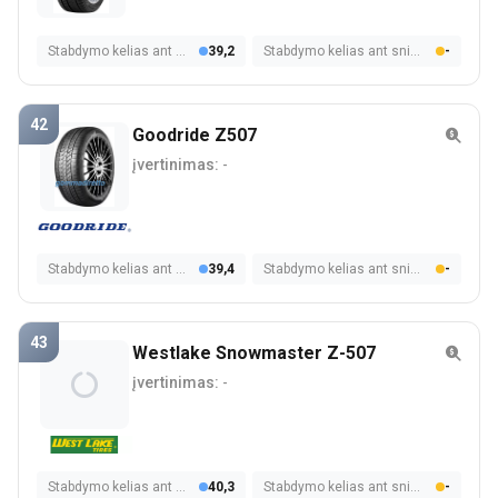
Stabdymo kelias ant šlapios dangos
39,2
Stabdymo kelias ant sniego
-
42
Goodride Z507
įvertinimas:
-
Stabdymo kelias ant šlapios dangos
39,4
Stabdymo kelias ant sniego
-
43
Westlake Snowmaster Z-507
įvertinimas:
-
Stabdymo kelias ant šlapios dangos
40,3
Stabdymo kelias ant sniego
-