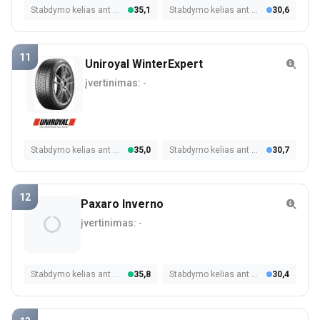
Stabdymo kelias ant šlapios dangos
35,1
Stabdymo kelias ant sniego
30,6
11
Uniroyal WinterExpert
įvertinimas:
-
Stabdymo kelias ant šlapios dangos
35,0
Stabdymo kelias ant sniego
30,7
12
Paxaro Inverno
įvertinimas:
-
Stabdymo kelias ant šlapios dangos
35,8
Stabdymo kelias ant sniego
30,4