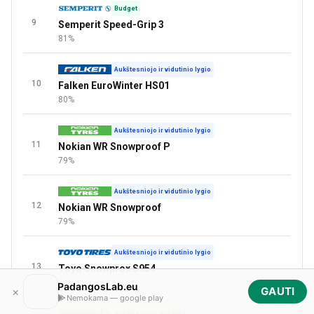
Budget
9
Semperit Speed-Grip 3
81%
Aukštesniojo ir vidutinio lygio
10
Falken EuroWinter HS01
80%
Aukštesniojo ir vidutinio lygio
11
Nokian WR Snowproof P
79%
Aukštesniojo ir vidutinio lygio
12
Nokian WR Snowproof
79%
Aukštesniojo ir vidutinio lygio
13
Toyo Snowprox S954
78%
PadangosLab.eu
×
GAUTI
Nemokama — google play
Aukščiausios kokybės