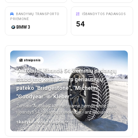
BANDYMŲ TRANSPORTO
IŠBANDYTOS PADANGOS
PRIEMONĖ
54
BMW 3
straipsnis
"Autobild" išbandė 54 žieminių padangų
stabdymo kelią, o tarp geriausiųjų
pateko "Bridgestone", "Michelin",
"Goodyear" ir "Kleber".
Žurnalo "Autobild" kasmetiniame žiemos teste buvo
išbandyti 54 padangų protektoriai - ant šlapios kelio
dangos, kai stabdoma iš 80 km/val. greičio, ir ant
skaitykite visą straipsnį
sniego, kai stabdoma iš 50 km/val. greičio. Rezultatas
- unikali modelių, kurių paprastai testuose
nepamatytume, apžvalga. Taigi apžvelkime