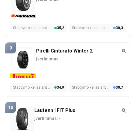
Stabdymo kelias ant šlapios dangos
35,2
Stabdymo kelias ant sniego
30,3
9
Pirelli Cinturato Winter 2
įvertinimas:
-
Stabdymo kelias ant šlapios dangos
34,9
Stabdymo kelias ant sniego
30,7
10
Laufenn I FIT Plus
įvertinimas:
-