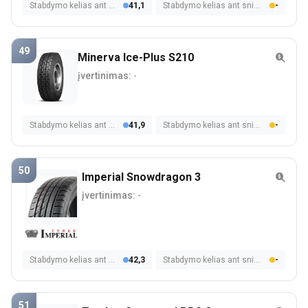
Stabdymo kelias ant šlapios dangos
41,1
Stabdymo kelias ant sniego
-
49
Minerva Ice-Plus S210
įvertinimas:
-
Stabdymo kelias ant šlapios dangos
41,9
Stabdymo kelias ant sniego
-
50
Imperial Snowdragon 3
įvertinimas:
-
Stabdymo kelias ant šlapios dangos
42,3
Stabdymo kelias ant sniego
-
51