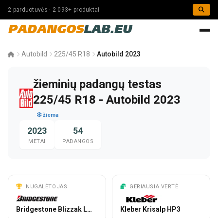
2 parduotuvės · 2 093+ produktai
PADANGOS
LAB.EU
Autobild
225/45 R18
Autobild 2023
žieminių padangų testas
225/45 R18 - Autobild 2023
žiema
2023
54
METAI
PADANGOS
NUGALĖTOJAS
GERIAUSIA VERTĖ
Bridgestone Blizzak LM-005
Kleber Krisalp HP3