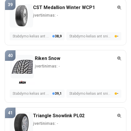
39
CST Medallion Winter WCP1
įvertinimas:
-
Stabdymo kelias ant šlapios dangos
38,9
Stabdymo kelias ant sniego
-
40
Riken Snow
įvertinimas:
-
Stabdymo kelias ant šlapios dangos
39,1
Stabdymo kelias ant sniego
-
41
Triangle Snowlink PL02
įvertinimas:
-