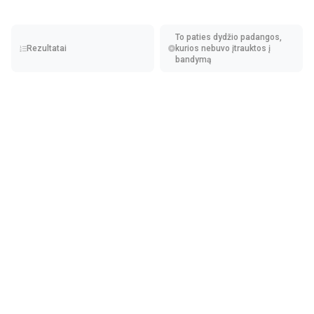
sudėtingiausią 2023 m. padangų testą.
To paties dydžio padangos,
Rezultatai
kurios nebuvo įtrauktos į
bandymą