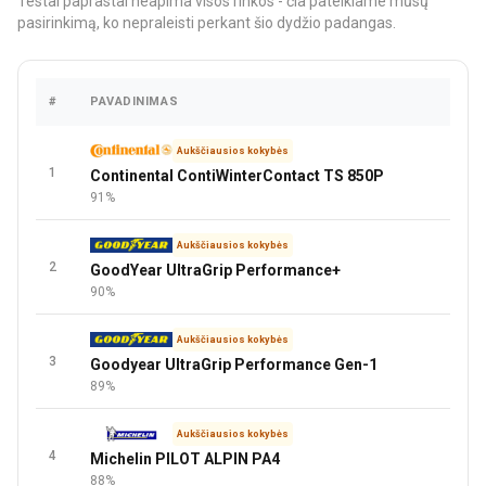
Testai paprastai neapima visos rinkos - čia pateikiame mūsų
pasirinkimą, ko nepraleisti perkant šio dydžio padangas.
#
PAVADINIMAS
KAIN
Aukščiausios kokybės
1
Continental ContiWinterContact TS 850P
91%
Aukščiausios kokybės
2
GoodYear UltraGrip Performance+
90%
Aukščiausios kokybės
3
Goodyear UltraGrip Performance Gen-1
89%
Aukščiausios kokybės
4
Michelin PILOT ALPIN PA4
88%