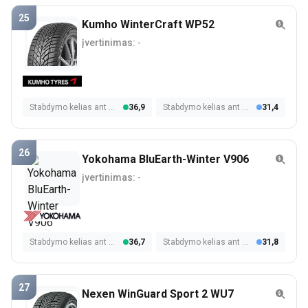
25
Kumho WinterCraft WP52
įvertinimas:
-
Stabdymo kelias ant šlapios dangos
36,9
Stabdymo kelias ant sniego
31,4
26
Yokohama BluEarth-Winter V906
įvertinimas:
-
Stabdymo kelias ant šlapios dangos
36,7
Stabdymo kelias ant sniego
31,8
27
Nexen WinGuard Sport 2 WU7