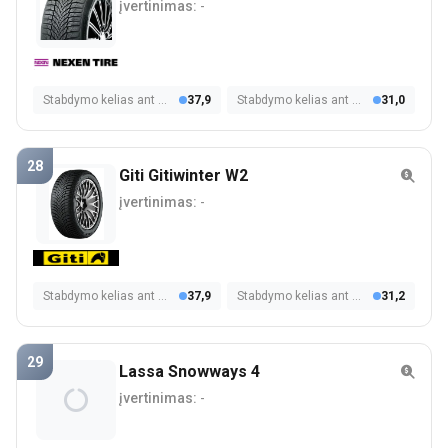
įvertinimas:
-
Stabdymo kelias ant šlapios dangos
37,9
Stabdymo kelias ant sniego
31,0
28
Giti Gitiwinter W2
įvertinimas:
-
Stabdymo kelias ant šlapios dangos
37,9
Stabdymo kelias ant sniego
31,2
29
Lassa Snowways 4
įvertinimas:
-