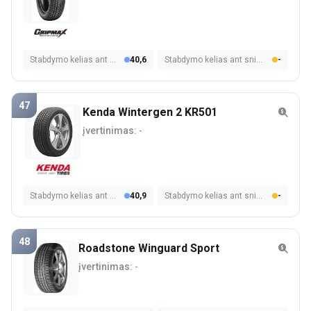
Stabdymo kelias ant šlapios dangos
40,6
Stabdymo kelias ant sniego
-
47
Kenda Wintergen 2 KR501
įvertinimas:
-
Stabdymo kelias ant šlapios dangos
40,9
Stabdymo kelias ant sniego
-
48
Roadstone Winguard Sport
įvertinimas:
-