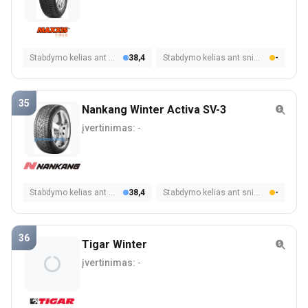
Stabdymo kelias ant šlapios dangos
38,4
Stabdymo kelias ant sniego
-
35
Nankang Winter Activa SV-3
įvertinimas:
-
Stabdymo kelias ant šlapios dangos
38,4
Stabdymo kelias ant sniego
-
36
Tigar Winter
įvertinimas:
-