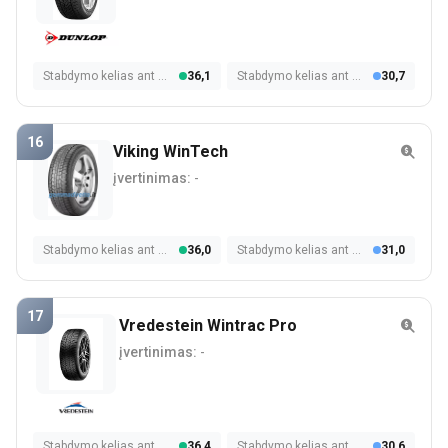
Stabdymo kelias ant šlapios dangos
36,1
Stabdymo kelias ant sniego
30,7
16
Viking WinTech
įvertinimas:
-
Stabdymo kelias ant šlapios dangos
36,0
Stabdymo kelias ant sniego
31,0
17
Vredestein Wintrac Pro
įvertinimas:
-
Stabdymo kelias ant šlapios dangos
36,4
Stabdymo kelias ant sniego
30,6