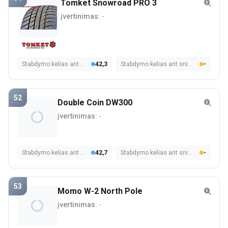
Tomket Snowroad PRO 3
įvertinimas:
-
Stabdymo kelias ant šlapios dangos
42,3
Stabdymo kelias ant sniego
-
52
Double Coin DW300
įvertinimas:
-
Stabdymo kelias ant šlapios dangos
42,7
Stabdymo kelias ant sniego
-
53
Momo W-2 North Pole
įvertinimas:
-