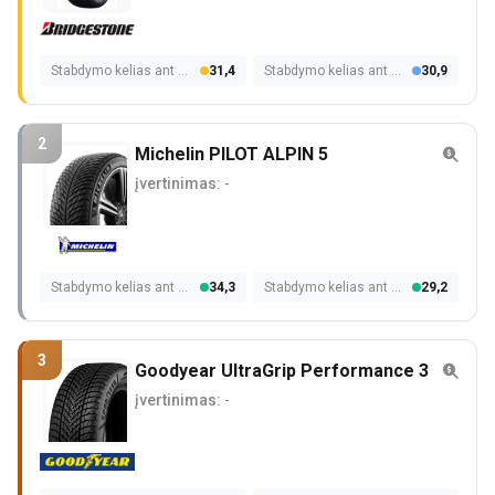
Stabdymo kelias ant šlapios dangos
31,4
Stabdymo kelias ant sniego
30,9
2
Michelin PILOT ALPIN 5
įvertinimas:
-
Stabdymo kelias ant šlapios dangos
34,3
Stabdymo kelias ant sniego
29,2
3
Goodyear UltraGrip Performance 3
įvertinimas:
-