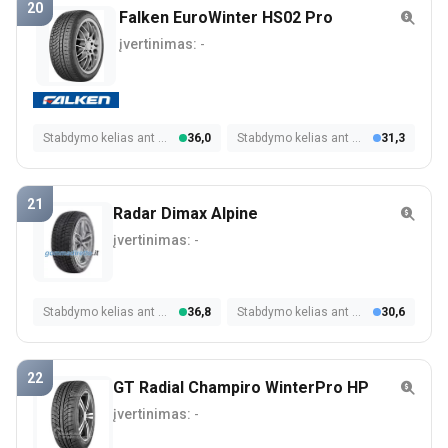
20
Falken EuroWinter HS02 Pro
įvertinimas:
-
Stabdymo kelias ant šlapios dangos
36,0
Stabdymo kelias ant sniego
31,3
21
Radar Dimax Alpine
įvertinimas:
-
Stabdymo kelias ant šlapios dangos
36,8
Stabdymo kelias ant sniego
30,6
22
GT Radial Champiro WinterPro HP
įvertinimas:
-