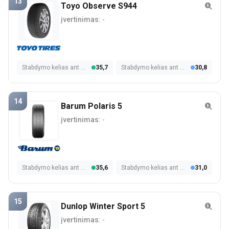
13
Toyo Observe S944
įvertinimas:
-
Stabdymo kelias ant šlapios dangos
35,7
Stabdymo kelias ant sniego
30,8
14
Barum Polaris 5
įvertinimas:
-
Stabdymo kelias ant šlapios dangos
35,6
Stabdymo kelias ant sniego
31,0
15
Dunlop Winter Sport 5
įvertinimas:
-