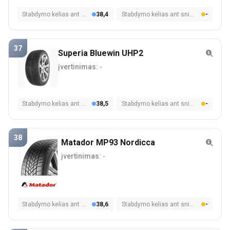
Stabdymo kelias ant šlapios dangos
38,4
Stabdymo kelias ant sniego
-
37
Superia Bluewin UHP2
įvertinimas:
-
Stabdymo kelias ant šlapios dangos
38,5
Stabdymo kelias ant sniego
-
38
Matador MP93 Nordicca
įvertinimas:
-
Stabdymo kelias ant šlapios dangos
38,6
Stabdymo kelias ant sniego
-