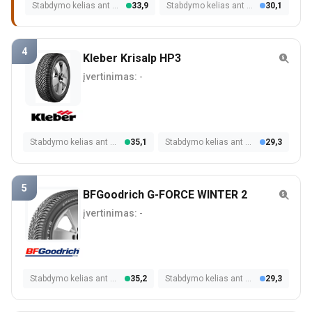
Stabdymo kelias ant šlapios dangos
33,9
Stabdymo kelias ant sniego
30,1
4
Kleber Krisalp HP3
įvertinimas:
-
Stabdymo kelias ant šlapios dangos
35,1
Stabdymo kelias ant sniego
29,3
5
BFGoodrich G-FORCE WINTER 2
įvertinimas:
-
Stabdymo kelias ant šlapios dangos
35,2
Stabdymo kelias ant sniego
29,3