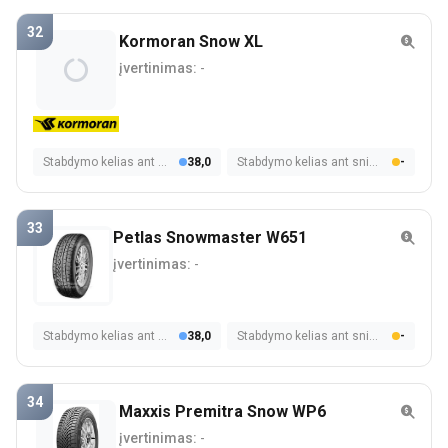
32
Kormoran Snow XL
įvertinimas:
-
Stabdymo kelias ant šlapios dangos
38,0
Stabdymo kelias ant sniego
-
33
Petlas Snowmaster W651
įvertinimas:
-
Stabdymo kelias ant šlapios dangos
38,0
Stabdymo kelias ant sniego
-
34
Maxxis Premitra Snow WP6
įvertinimas:
-