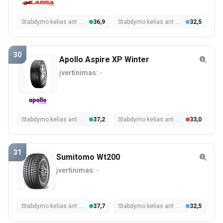
Stabdymo kelias ant šlapios dangos
36,9
Stabdymo kelias ant sniego
32,5
30
Apollo Aspire XP Winter
įvertinimas:
-
Stabdymo kelias ant šlapios dangos
37,2
Stabdymo kelias ant sniego
33,0
31
Sumitomo Wt200
įvertinimas:
-
Stabdymo kelias ant šlapios dangos
37,7
Stabdymo kelias ant sniego
32,5