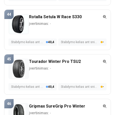
44
Rotalla Setula W Race S330
įvertinimas:
-
Stabdymo kelias ant šlapios dangos
40,4
Stabdymo kelias ant sniego
-
45
Tourador Winter Pro TSU2
įvertinimas:
-
Stabdymo kelias ant šlapios dangos
40,4
Stabdymo kelias ant sniego
-
46
Gripmax SureGrip Pro Winter
įvertinimas:
-