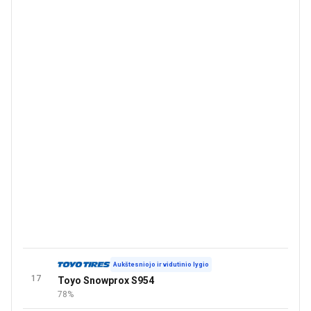
Aukštesniojo ir vidutinio lygio
17
Toyo Snowprox S954
78%