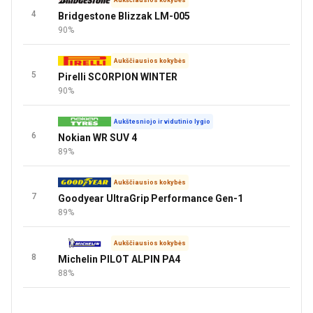
Aukščiausios kokybės
4
Bridgestone Blizzak LM-005
90%
Aukščiausios kokybės
5
Pirelli SCORPION WINTER
90%
Aukštesniojo ir vidutinio lygio
6
Nokian WR SUV 4
89%
Aukščiausios kokybės
7
Goodyear UltraGrip Performance Gen-1
89%
Aukščiausios kokybės
8
Michelin PILOT ALPIN PA4
88%