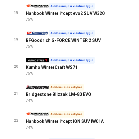
Aukštesniojo ir vidutinio lygio
18
Hankook Winter i*cept evo2 SUV W320
75%
Aukštesniojo ir vidutinio lygio
19
BFGoodrich G-FORCE WINTER 2 SUV
75%
Aukštesniojo ir vidutinio lygio
20
Kumho WinterCraft WS71
75%
Aukščiausios kokybės
21
Bridgestone Blizzak LM-80 EVO
74%
Aukščiausios kokybės
22
Hankook Winter i*cept iON SUV IW01A
74%