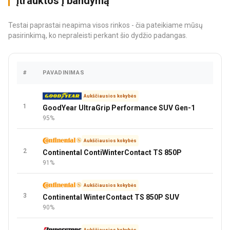
įtrauktos į bandymą
Testai paprastai neapima visos rinkos - čia pateikiame mūsų
pasirinkimą, ko nepraleisti perkant šio dydžio padangas.
#
PAVADINIMAS
KAIN
Aukščiausios kokybės
1
GoodYear UltraGrip Performance SUV Gen-1
95%
Aukščiausios kokybės
2
Continental ContiWinterContact TS 850P
91%
Aukščiausios kokybės
3
Continental WinterContact TS 850P SUV
90%