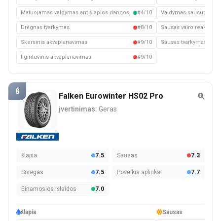
Matuojamas valdymas ant šlapios dangos
#4/10
Valdymas sausuoju kel
Drėgnas tvarkymas
#8/10
Sausas vairo reakcija
Skersinis akvaplanavimas
#9/10
Sausas tvarkymas
Ilgintuvinis akvaplanavimas
#9/10
8
Falken Eurowinter HS02 Pro
įvertinimas:
Geras
šlapia
7.5
Sausas
7.3
Sniegas
7.5
Poveikis aplinkai
7.7
Einamosios išlaidos
7.0
šlapia
Sausas