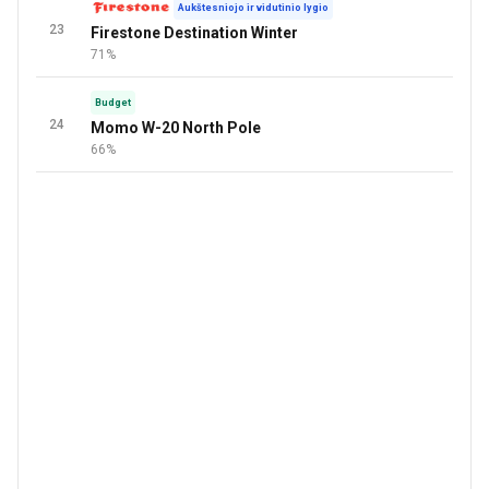
Aukštesniojo ir vidutinio lygio
23
Firestone Destination Winter
71%
Budget
24
Momo W-20 North Pole
66%