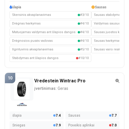
šlapia
Sausas
Skersinis akvaplanavimas
#3/10
Sausas stabdymas
Drėgnas tvarkymas
#4/10
Valdymas sausuoju kel
Matuojamas valdymas ant šlapios dangos
#4/10
Sausas juostos keitim
Drėgnosios pusės vadovas
#4/10
Sausas tvarkymas
Ilgintuvinis akvaplanavimas
#5/10
Sausas vairo reakcija
Stabdymas ant šlapios dangos
#10/10
10
Vredestein Wintrac Pro
įvertinimas:
Geras
šlapia
7.4
Sausas
7.7
Sniegas
7.9
Poveikis aplinkai
7.0