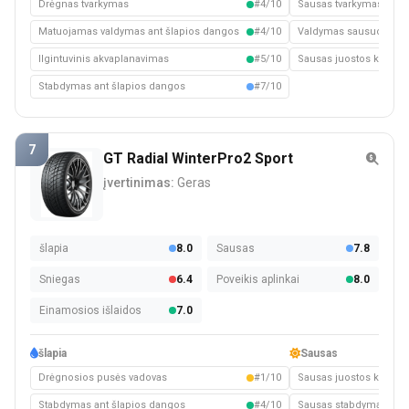
Drėgnas tvarkymas
#4/10
Sausas tvarkymas
Matuojamas valdymas ant šlapios dangos
#4/10
Valdymas sausuoju kel
Ilgintuvinis akvaplanavimas
#5/10
Sausas juostos keitim
Stabdymas ant šlapios dangos
#7/10
7
GT Radial WinterPro2 Sport
įvertinimas:
Geras
šlapia
8.0
Sausas
7.8
Sniegas
6.4
Poveikis aplinkai
8.0
Einamosios išlaidos
7.0
šlapia
Sausas
Drėgnosios pusės vadovas
#1/10
Sausas juostos keitim
Stabdymas ant šlapios dangos
#4/10
Sausas stabdymas