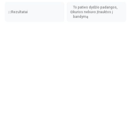
Džiaugiamės, kad į šį sąrašą įtrauktos naujosios
To paties dydžio padangos,
"Bridgestone Blizzak 6" padangos, kurias aptarėme
Rezultatai
kurios nebuvo įtrauktos į
šios savaitės pradžioje. Teste pateiktos visos
bandymą
pagrindinės premium klasės visureigių padangos, taip
pat keletas biudžetinių variantų, tad pasinerkime į jį.