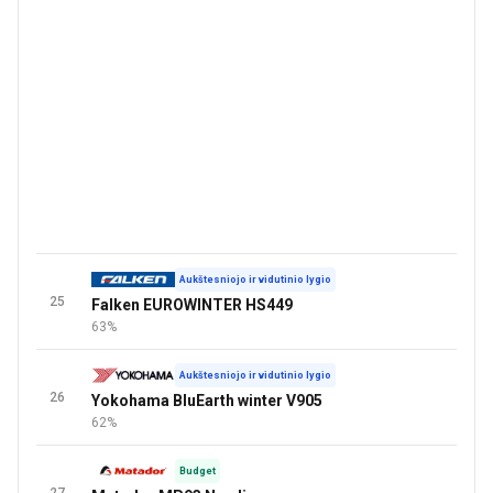
Aukštesniojo ir vidutinio lygio
25
Falken EUROWINTER HS449
63%
Aukštesniojo ir vidutinio lygio
26
Yokohama BluEarth winter V905
62%
Budget