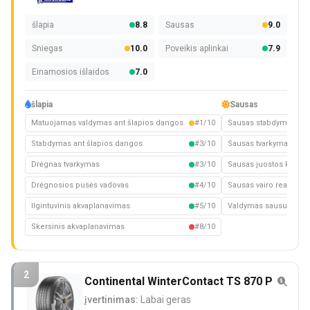
šlapia
8.8
Sausas
9.0
Sniegas
10.0
Poveikis aplinkai
7.9
Einamosios išlaidos
7.0
šlapia
Sausas
Matuojamas valdymas ant šlapios dangos
#1/10
Sausas stabdymas
Stabdymas ant šlapios dangos
#3/10
Sausas tvarkymas
Drėgnas tvarkymas
#3/10
Sausas juostos keitim
Drėgnosios pusės vadovas
#4/10
Sausas vairo reakcija
Ilgintuvinis akvaplanavimas
#5/10
Valdymas sausuoju kel
Skersinis akvaplanavimas
#8/10
2
Continental WinterContact TS 870 P
įvertinimas:
Labai geras