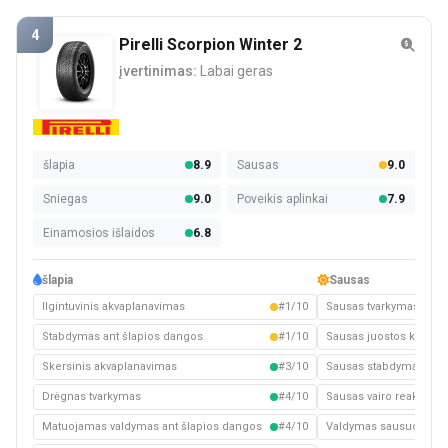
4
Pirelli Scorpion Winter 2
įvertinimas:
Labai geras
šlapia
8.9
Sausas
9.0
Sniegas
9.0
Poveikis aplinkai
7.9
Einamosios išlaidos
6.8
šlapia
Sausas
Ilgintuvinis akvaplanavimas
#1/10
Sausas tvarkymas
Stabdymas ant šlapios dangos
#1/10
Sausas juostos keitim
Skersinis akvaplanavimas
#3/10
Sausas stabdymas
Drėgnas tvarkymas
#4/10
Sausas vairo reakcija
Matuojamas valdymas ant šlapios dangos
#4/10
Valdymas sausuoju kel