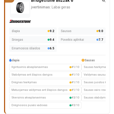
Bridgestone Blizzak 6
įvertinimas:
Labai geras
šlapia
9.2
Sausas
9.0
Sniegas
9.4
Poveikis aplinkai
7.7
Einamosios išlaidos
6.5
šlapia
Sausas
Ilgintuvinis akvaplanavimas
#1/10
Sausas tvarkymas
Stabdymas ant šlapios dangos
#1/10
Valdymas sausuoju kel
Drėgnas tvarkymas
#1/10
Sausas juostos keitim
Matuojamas valdymas ant šlapios dangos
#1/10
Sausas vairo reakcija
Skersinis akvaplanavimas
#3/10
Sausas stabdymas
Drėgnosios pusės vadovas
#3/10