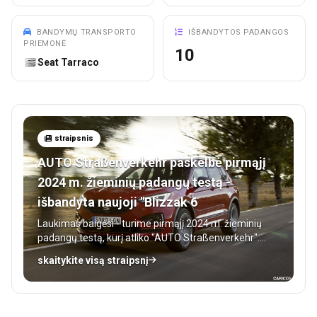
BANDYMŲ TRANSPORTO
IŠBANDYTOS PADANGOS
PRIEMONĖ
10
Seat Tarraco
straipsnis
AUTO Straßenverkehr paskelbė pirmąjį
2024 m. žieminių padangų testą -
išbandyta naujoji "Blizzak 6
Laukimas baigėsi - turime pirmąjį 2024 m. žieminių
padangų testą, kurį atliko "AUTO Straßenverkehr".
Bandyme daugiausia dėmesio skirta 235/55 R18
skaitykite visą straipsnį
dydžio padangoms, tinkamoms tokiems
automobiliams kaip "Škoda Kodiaq", "Audi Q3", "VW
Tiguan" ir "Seat Tarraco", kuris taip pat buvo
naudojamas kaip bandomasis automobilis.