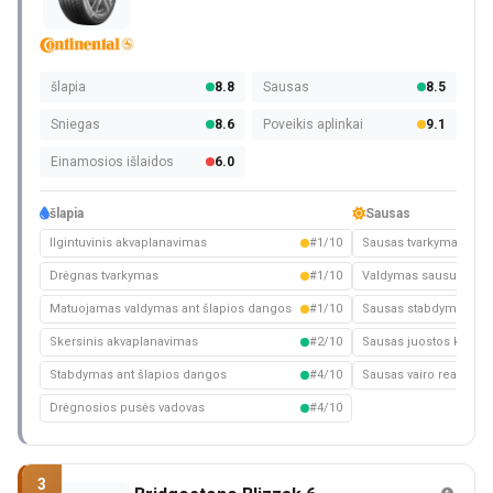
šlapia
8.8
Sausas
8.5
Sniegas
8.6
Poveikis aplinkai
9.1
Einamosios išlaidos
6.0
šlapia
Sausas
Ilgintuvinis akvaplanavimas
#1/10
Sausas tvarkymas
Drėgnas tvarkymas
#1/10
Valdymas sausuoju kel
Matuojamas valdymas ant šlapios dangos
#1/10
Sausas stabdymas
Skersinis akvaplanavimas
#2/10
Sausas juostos keitim
Stabdymas ant šlapios dangos
#4/10
Sausas vairo reakcija
Drėgnosios pusės vadovas
#4/10
3