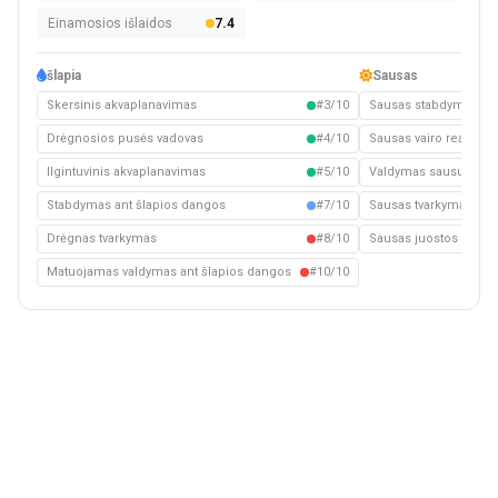
Einamosios išlaidos
7.4
šlapia
Sausas
Skersinis akvaplanavimas
#3/10
Sausas stabdymas
Drėgnosios pusės vadovas
#4/10
Sausas vairo reakcija
Ilgintuvinis akvaplanavimas
#5/10
Valdymas sausuoju ke
Stabdymas ant šlapios dangos
#7/10
Sausas tvarkymas
Drėgnas tvarkymas
#8/10
Sausas juostos keiti
Matuojamas valdymas ant šlapios dangos
#10/10