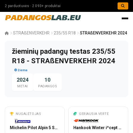
2 parduotuvės · 2 093+ produktai
PADANGOS
LAB.EU
STRAßENVERKEHR
235/55 R18
STRAßENVERKEHR 2024
žieminių padangų testas 235/55
R18 - STRAßENVERKEHR 2024
žiema
2024
10
METAI
PADANGOS
NUGALĖTOJAS
GERIAUSIA VERTĖ
Michelin Pilot Alpin 5 SUV
Hankook Winter i*cept evo3 X W330A