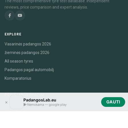
The most comprehensive tyre test database. independent
reviews, price comparison and expert analysis.
EXPLORE
Vasarinės padangos 2026
žieminės padangos 2026
All season tyres
Padangos pagal automobilį
Komparatorius
POPULIARŪS DYDŽIAI
PadangosLab.eu
×
GAUTI
205/55 R16
Nemokama — google play
225/45 R17
195/65 R15