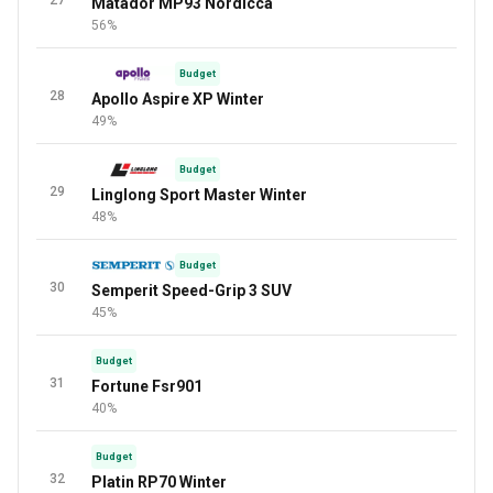
27
Matador MP93 Nordicca
56%
Budget
28
Apollo Aspire XP Winter
49%
Budget
29
Linglong Sport Master Winter
48%
Budget
30
Semperit Speed-Grip 3 SUV
45%
Budget
31
Fortune Fsr901
40%
Budget
32
Platin RP70 Winter