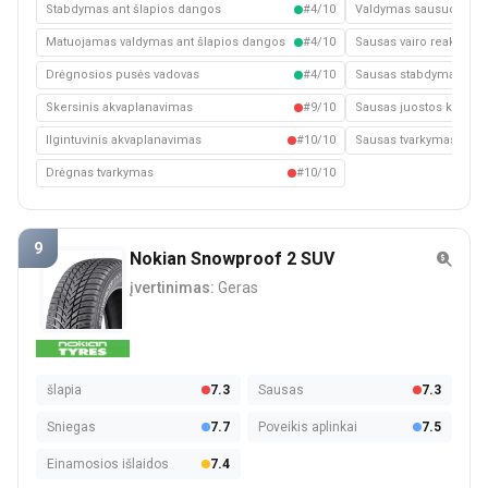
Stabdymas ant šlapios dangos
#4/10
Valdymas sausuoju kel
Matuojamas valdymas ant šlapios dangos
#4/10
Sausas vairo reakcija
Drėgnosios pusės vadovas
#4/10
Sausas stabdymas
Skersinis akvaplanavimas
#9/10
Sausas juostos keitim
Ilgintuvinis akvaplanavimas
#10/10
Sausas tvarkymas
Drėgnas tvarkymas
#10/10
9
Nokian Snowproof 2 SUV
įvertinimas:
Geras
šlapia
7.3
Sausas
7.3
Sniegas
7.7
Poveikis aplinkai
7.5
Einamosios išlaidos
7.4