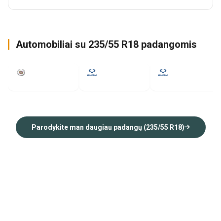
Automobiliai su 235/55 R18 padangomis
XT4
Tivoli
Korando
2020
2019
2019
Parodykite man daugiau padangų (235/55 R18)