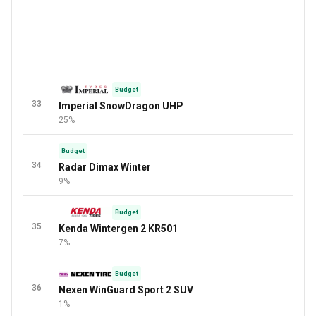
Budget
33
Imperial SnowDragon UHP
25%
Budget
34
Radar Dimax Winter
9%
Budget
35
Kenda Wintergen 2 KR501
7%
Budget
36
Nexen WinGuard Sport 2 SUV
1%