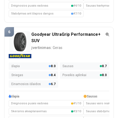
Drėgnosios pusės vadovas
#4/10
Sausas tvarkymas
Stabdymas ant šlapios dangos
#7/10
6
Goodyear UltraGrip Performance+
SUV
įvertinimas:
Geras
šlapia
8.0
Sausas
8.7
Sniegas
8.4
Poveikis aplinkai
8.0
Einamosios išlaidos
6.7
šlapia
Sausas
Drėgnosios pusės vadovas
#1/10
Sausas vairo reakcija
Skersinis akvaplanavimas
#3/10
Sausas stabdymas