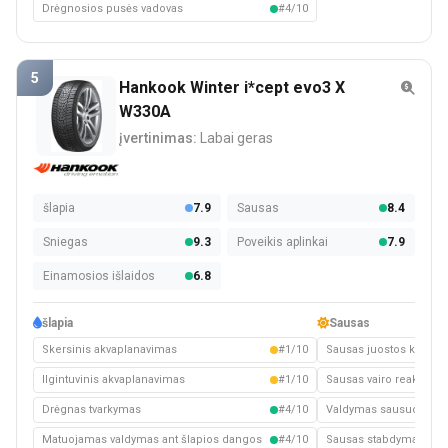
Drėgnosios pusės vadovas
#4/10
5
Hankook Winter i*cept evo3 X
W330A
įvertinimas:
Labai geras
šlapia
7.9
Sausas
8.4
Sniegas
9.3
Poveikis aplinkai
7.9
Einamosios išlaidos
6.8
šlapia
Sausas
Skersinis akvaplanavimas
#1/10
Sausas juostos keitim
Ilgintuvinis akvaplanavimas
#1/10
Sausas vairo reakcija
Drėgnas tvarkymas
#4/10
Valdymas sausuoju kel
Matuojamas valdymas ant šlapios dangos
#4/10
Sausas stabdymas