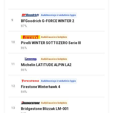
Aukštesniojo ir vidutinio lygio
9
BFGoodrich G-FORCE WINTER 2
87%
Aukščiausios kokybės
10
Pirelli WINTER SOTTOZERO Serie III
86%
Aukščiausios kokybės
11
Michelin LATITUDE ALPIN LA2
86%
Aukštesniojo ir vidutinio lygio
12
Firestone Winterhawk 4
84%
Aukščiausios kokybės
13
Bridgestone Blizzak LM-001