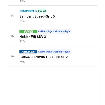
84%
Budget
14
Semperit Speed-Grip 5
81%
Aukštesniojo ir vidutinio lygio
15
Nokian WR SUV 3
81%
Aukštesniojo ir vidutinio lygio
16
Falken EUROWINTER HS01 SUV
79%