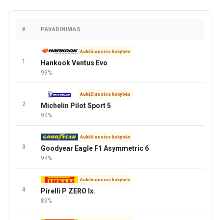
#
PAVADINIMAS
KAIN
Aukščiausios kokybės
1
Hankook Ventus Evo
99%
Aukščiausios kokybės
2
Michelin Pilot Sport 5
94%
Aukščiausios kokybės
3
Goodyear Eagle F1 Asymmetric 6
94%
Aukščiausios kokybės
4
Pirelli P ZERO lx.
89%