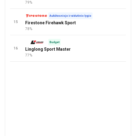
79%
Aukštesniojo ir vidutinio lygio
15
Firestone Firehawk Sport
78%
Budget
16
Linglong Sport Master
77%