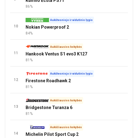
Kumho Ecsta PS71
86%
Aukštesniojo ir vidutinio lygio
10
Nokian Powerproof 2
84%
Aukščiausios kokybės
11
Hankook Ventus S1 evo3 K127
81%
Aukštesniojo ir vidutinio lygio
12
Firestone Roadhawk 2
81%
Aukščiausios kokybės
13
Bridgestone Turanza 6
81%
Aukščiausios kokybės
14
Michelin Pilot Sport Cup 2