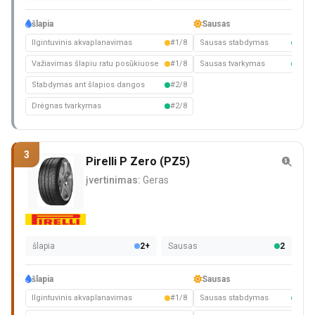
šlapia
Sausas
Ilgintuvinis akvaplanavimas
#1/8
Sausas stabdymas
#2/8
Važiavimas šlapiu ratu posūkiuose
#1/8
Sausas tvarkymas
#4/8
Stabdymas ant šlapios dangos
#2/8
Drėgnas tvarkymas
#2/8
3
Pirelli P Zero (PZ5)
įvertinimas:
Geras
šlapia
2+
Sausas
2
šlapia
Sausas
Ilgintuvinis akvaplanavimas
#1/8
Sausas stabdymas
#2/8