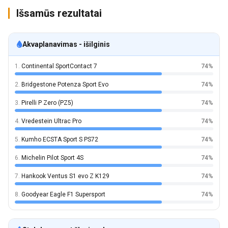
Išsamūs rezultatai
Akvaplanavimas - išilginis
1.
Continental SportContact 7
74%
2.
Bridgestone Potenza Sport Evo
74%
3.
Pirelli P Zero (PZ5)
74%
4.
Vredestein Ultrac Pro
74%
5.
Kumho ECSTA Sport S PS72
74%
6.
Michelin Pilot Sport 4S
74%
7.
Hankook Ventus S1 evo Z K129
74%
8.
Goodyear Eagle F1 Supersport
74%