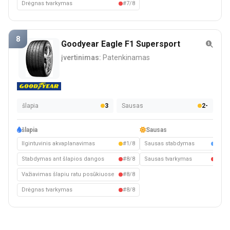
Drėgnas tvarkymas
#7/8
8
Goodyear Eagle F1 Supersport
įvertinimas:
Patenkinamas
šlapia
3
Sausas
2-
šlapia
Sausas
Ilgintuvinis akvaplanavimas
#1/8
Sausas stabdymas
#5/8
Stabdymas ant šlapios dangos
#8/8
Sausas tvarkymas
#8/8
Važiavimas šlapiu ratu posūkiuose
#8/8
Drėgnas tvarkymas
#8/8