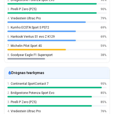
2.
Bridgestone Potenza Sport Evo
90%
3.
Pirelli P Zero (PZ5)
90%
4.
Vredestein Ultrac Pro
79%
5.
Kumho ECSTA Sport S PS72
69%
6.
Hankook Ventus S1 evo Z K129
69%
7.
Michelin Pilot Sport 4S
59%
8.
Goodyear Eagle F1 Supersport
38%
Drėgnas tvarkymas
1.
Continental SportContact 7
95%
2.
Bridgestone Potenza Sport Evo
85%
3.
Pirelli P Zero (PZ5)
85%
4.
Vredestein Ultrac Pro
76%