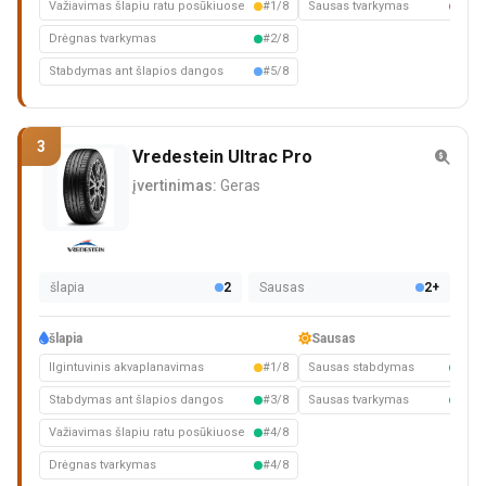
Važiavimas šlapiu ratu posūkiuose
#1/8
Sausas tvarkymas
#6/8
Drėgnas tvarkymas
#2/8
Stabdymas ant šlapios dangos
#5/8
3
Vredestein Ultrac Pro
įvertinimas:
Geras
šlapia
2
Sausas
2+
šlapia
Sausas
Ilgintuvinis akvaplanavimas
#1/8
Sausas stabdymas
#2/8
Stabdymas ant šlapios dangos
#3/8
Sausas tvarkymas
#3/8
Važiavimas šlapiu ratu posūkiuose
#4/8
Drėgnas tvarkymas
#4/8