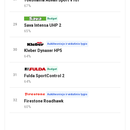
Yokohama Advan Sport V107
67%
Budget
29
Sava Intensa UHP 2
65%
Aukštesniojo ir vidutinio lygio
30
Kleber Dynaxer HP5
64%
Budget
31
Fulda SportControl 2
64%
Aukštesniojo ir vidutinio lygio
32
Firestone Roadhawk
60%