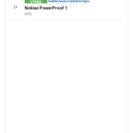
Aukštesniojo ir vidutinio lygio
24
Nokian PowerProof 1
69%