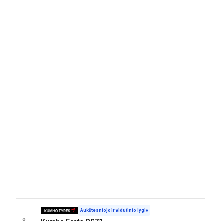
Aukštesniojo ir vidutinio lygio
9