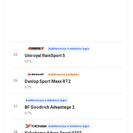
Aukštesniojo ir vidutinio lygio
25
Uniroyal RainSport 5
69%
Aukščiausios kokybės
26
Dunlop Sport Maxx RT2
67%
Aukštesniojo ir vidutinio lygio
27
BF Goodrich Advantage 2
67%
Aukštesniojo ir vidutinio lygio
28