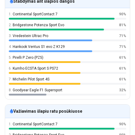
Stabdymas ant šlapios dangos
1.
Continental SportContact 7
90%
2.
Bridgestone Potenza Sport Evo
81%
3.
Vredestein Ultrac Pro
71%
4.
Hankook Ventus S1 evo Z K129
71%
5.
Pirelli P Zero (PZ5)
61%
6.
Kumho ECSTA Sport S PS72
61%
7.
Michelin Pilot Sport 4S
61%
8.
Goodyear Eagle F1 Supersport
32%
Važiavimas šlapiu ratu posūkiuose
1.
Continental SportContact 7
90%