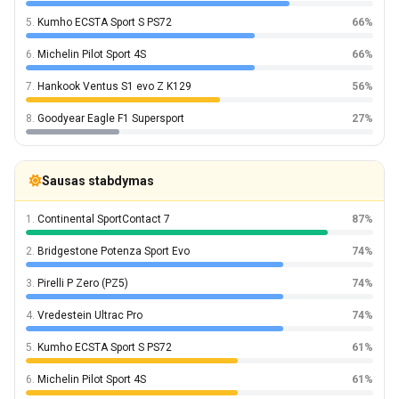
5.
Kumho ECSTA Sport S PS72
66%
6.
Michelin Pilot Sport 4S
66%
7.
Hankook Ventus S1 evo Z K129
56%
8.
Goodyear Eagle F1 Supersport
27%
Sausas stabdymas
1.
Continental SportContact 7
87%
2.
Bridgestone Potenza Sport Evo
74%
3.
Pirelli P Zero (PZ5)
74%
4.
Vredestein Ultrac Pro
74%
5.
Kumho ECSTA Sport S PS72
61%
6.
Michelin Pilot Sport 4S
61%