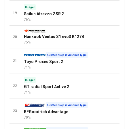
Budget
19
Sailun Atrezzo ZSR 2
76%
Hankook Ventus S1 evo3 K127B
20
75%
Aukštesniojo ir vidutinio lygio
21
Toyo Proxes Sport 2
71%
Budget
22
GT radial Sport Active 2
71%
Aukštesniojo ir vidutinio lygio
23
BFGoodrich Advantage
70%