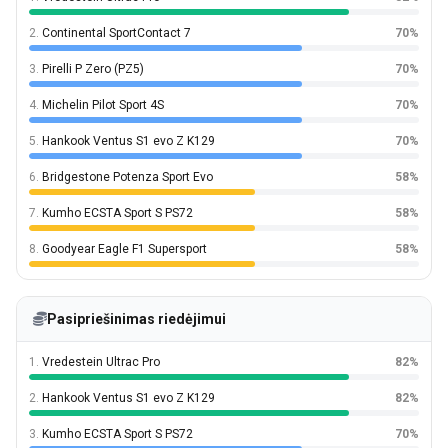
2.
Continental SportContact 7
70%
3.
Pirelli P Zero (PZ5)
70%
4.
Michelin Pilot Sport 4S
70%
5.
Hankook Ventus S1 evo Z K129
70%
6.
Bridgestone Potenza Sport Evo
58%
7.
Kumho ECSTA Sport S PS72
58%
8.
Goodyear Eagle F1 Supersport
58%
Pasipriešinimas riedėjimui
1.
Vredestein Ultrac Pro
82%
2.
Hankook Ventus S1 evo Z K129
82%
3.
Kumho ECSTA Sport S PS72
70%