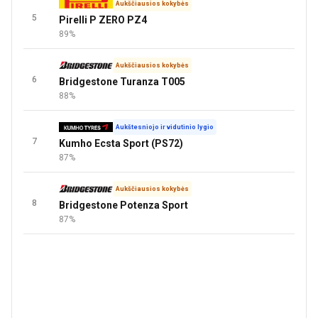
Aukščiausios kokybės
5
Pirelli P ZERO PZ4
89%
Aukščiausios kokybės
6
Bridgestone Turanza T005
88%
Aukštesniojo ir vidutinio lygio
7
Kumho Ecsta Sport (PS72)
87%
Aukščiausios kokybės
8
Bridgestone Potenza Sport
87%