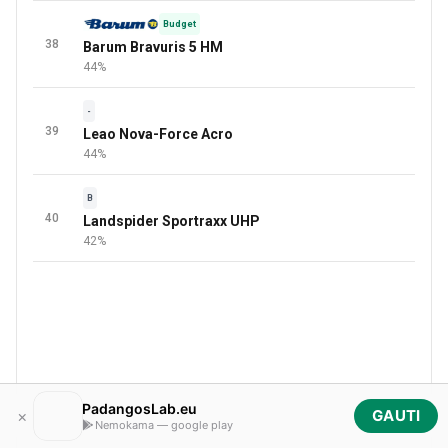
Budget
38
Barum Bravuris 5 HM
44%
-
39
Leao Nova-Force Acro
44%
B
40
Landspider Sportraxx UHP
42%
PadangosLab.eu
×
GAUTI
Nemokama — google play