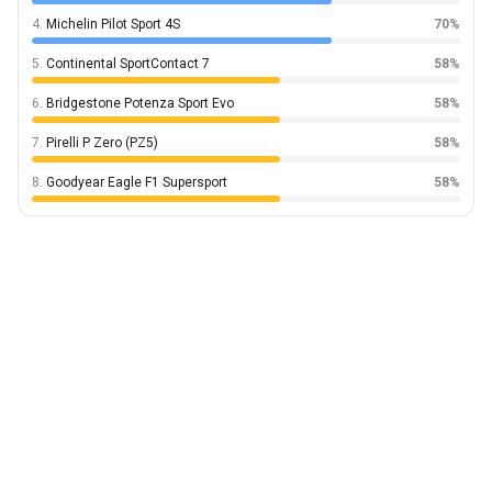
4.
Michelin Pilot Sport 4S
70%
5.
Continental SportContact 7
58%
6.
Bridgestone Potenza Sport Evo
58%
7.
Pirelli P Zero (PZ5)
58%
8.
Goodyear Eagle F1 Supersport
58%