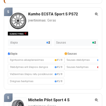
5
Kumho ECSTA Sport S PS72
įvertinimas:
Geras
šlapia
2
Sausas
2
šlapia
Sausas
Ilgintuvinis akvaplanavimas
#1/8
Sausas stabdymas
#5/8
Stabdymas ant šlapios dangos
#5/8
Sausas tvarkymas
#6/8
Važiavimas šlapiu ratu posūkiuose
#5/8
Drėgnas tvarkymas
#5/8
5
Michelin Pilot Sport 4 S