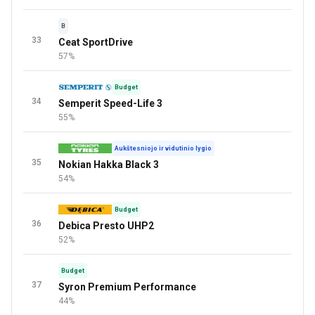
B
33
Ceat SportDrive
57%
Budget
34
Semperit Speed-Life 3
55%
Aukštesniojo ir vidutinio lygio
35
Nokian Hakka Black 3
54%
Budget
36
Debica Presto UHP2
52%
Budget
37
Syron Premium Performance
44%