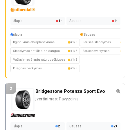
šlapia
1-
Sausas
1-
šlapia
Sausas
Ilgintuvinis akvaplanavimas
#1/8
Sausas stabdymas
#1/8
Stabdymas ant šlapios dangos
#1/8
Sausas tvarkymas
#1/8
Važiavimas šlapiu ratu posūkiuose
#1/8
Drėgnas tvarkymas
#1/8
2
Bridgestone Potenza Sport Evo
įvertinimas:
Pavyzdinis
šlapia
2+
Sausas
2+