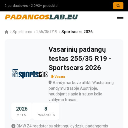
2 parduotuvės · 2 093+ produktai
PADANGOS
LAB.EU
Sportscars
255/35 R19
Sportscars 2026
Vasarinių padangų
testas 255/35 R19 -
Sportscars 2026
Vasara
Bandymai buvo atlikti Wachauring
bandymu trasoje Austrijoje,
naudojant slapio ir sauso kelio
valdymo trasas.
2026
8
METAI
PADANGOS
BMW Z4 roadster su skirtingu dydzziu padangomis