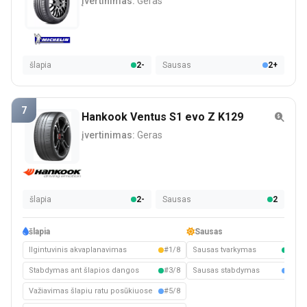
įvertinimas:
Geras
šlapia
2-
Sausas
2+
7
Hankook Ventus S1 evo Z K129
įvertinimas:
Geras
šlapia
2-
Sausas
2
šlapia
Sausas
Ilgintuvinis akvaplanavimas
#1/8
Sausas tvarkymas
#4/8
Stabdymas ant šlapios dangos
#3/8
Sausas stabdymas
#5/8
Važiavimas šlapiu ratu posūkiuose
#5/8