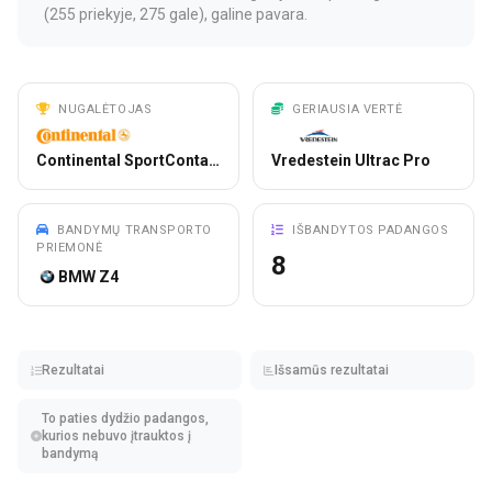
(255 priekyje, 275 gale), galine pavara.
NUGALĖTOJAS
GERIAUSIA VERTĖ
Continental SportContact 7
Vredestein Ultrac Pro
BANDYMŲ TRANSPORTO
IŠBANDYTOS PADANGOS
PRIEMONĖ
8
BMW Z4
Rezultatai
Išsamūs rezultatai
To paties dydžio padangos,
kurios nebuvo įtrauktos į
bandymą