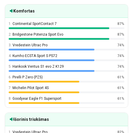
Komfortas
1.
Continental SportContact 7
87%
2.
Bridgestone Potenza Sport Evo
87%
3.
Vredestein Ultrac Pro
74%
4.
Kumho ECSTA Sport S PS72
74%
5.
Hankook Ventus S1 evo Z K129
74%
6.
Pirelli P Zero (PZ5)
61%
7.
Michelin Pilot Sport 4S
61%
8.
Goodyear Eagle F1 Supersport
61%
Išorinis triukšmas
1.
Vredestein Ultrac Pro
82%