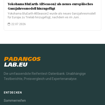
Yokohama BluEarth-AllSeason2 als neues europäisches
Ganzjahresmodell hinzugefügt
Yokohama BluEarth-AllSeason2 wurde als neues Ganzjahresmodell
für Europa zu Tirelab hinzugefügt, nachdem es im Juni…
22.07.2026
PADANGOS
LAB.EU
Die umfassendste Reifentest-Datenbank. Unabhängige
Testberichte, Preisvergleich und Expertenanalyse.
ENTDECKEN
Sommerreifen