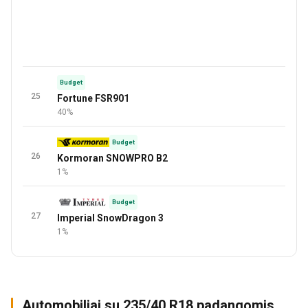
Budget
25
Fortune FSR901
40%
Budget
26
Kormoran SNOWPRO B2
1%
Budget
27
Imperial SnowDragon 3
1%
Automobiliai su 235/40 R18 padangomis
CLA
Accord
Boxster