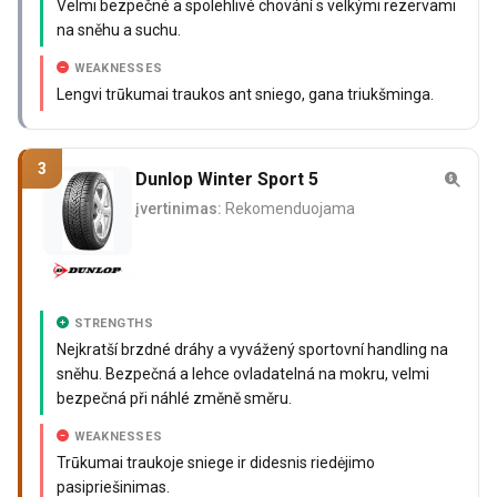
Velmi bezpečné a spolehlivé chování s velkými rezervami
na sněhu a suchu.
WEAKNESSES
Lengvi trūkumai traukos ant sniego, gana triukšminga.
3
Dunlop Winter Sport 5
įvertinimas:
Rekomenduojama
STRENGTHS
Nejkratší brzdné dráhy a vyvážený sportovní handling na
sněhu. Bezpečná a lehce ovladatelná na mokru, velmi
bezpečná při náhlé změně směru.
WEAKNESSES
Trūkumai traukoje sniege ir didesnis riedėjimo
pasipriešinimas.