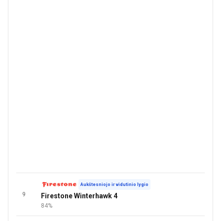
Aukštesniojo ir vidutinio lygio
9
Firestone Winterhawk 4
84%