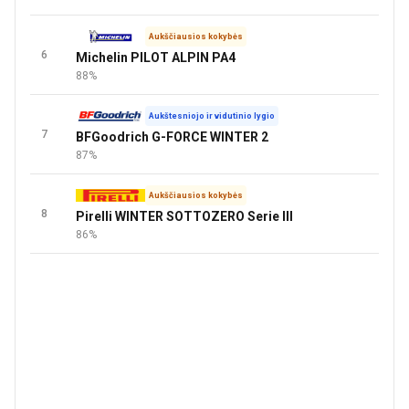
Aukščiausios kokybės
6
Michelin PILOT ALPIN PA4
88%
Aukštesniojo ir vidutinio lygio
7
BFGoodrich G-FORCE WINTER 2
87%
Aukščiausios kokybės
8
Pirelli WINTER SOTTOZERO Serie III
86%