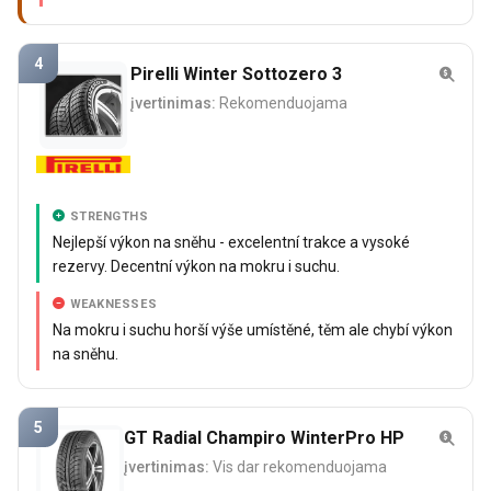
4
Pirelli Winter Sottozero 3
įvertinimas:
Rekomenduojama
STRENGTHS
Nejlepší výkon na sněhu - excelentní trakce a vysoké
rezervy. Decentní výkon na mokru i suchu.
WEAKNESSES
Na mokru i suchu horší výše umístěné, těm ale chybí výkon
na sněhu.
5
GT Radial Champiro WinterPro HP
įvertinimas:
Vis dar rekomenduojama