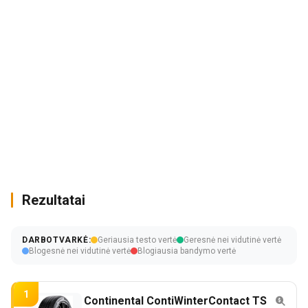
Rezultatai
DARBOTVARKĖ:
Geriausia testo vertė
Geresnė nei vidutinė vertė
Blogesnė nei vidutinė vertė
Blogiausia bandymo vertė
1
Continental ContiWinterContact TS