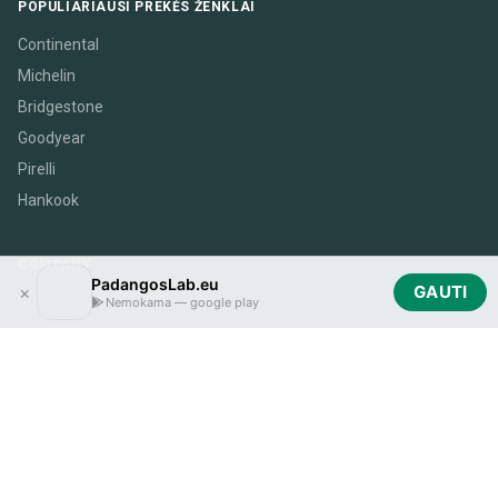
POPULIARIAUSI PREKĖS ŽENKLAI
Continental
Michelin
Bridgestone
Goodyear
Pirelli
Hankook
COMPANY
PadangosLab.eu
×
GAUTI
Susisiekite su mumis
Nemokama — google play
Tinklaraštis
Partnerių prisijungimas
GET THE APP