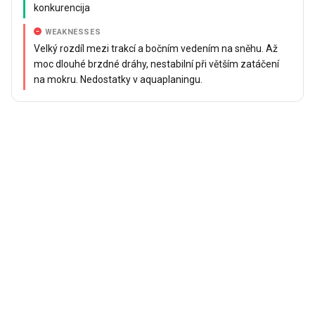
konkurencija
WEAKNESSES
Velký rozdíl mezi trakcí a bočním vedením na sněhu. Až
moc dlouhé brzdné dráhy, nestabilní při větším zatáčení
na mokru. Nedostatky v aquaplaningu.