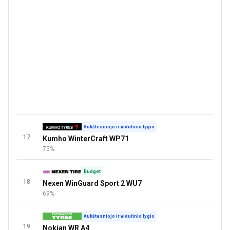
Aukštesniojo ir vidutinio lygio
17
Kumho WinterCraft WP71
75%
Budget
18
Nexen WinGuard Sport 2 WU7
69%
Aukštesniojo ir vidutinio lygio
19
Nokian WR A4