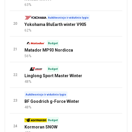
63%
Aukštesniojo ir vidutinio lygio
20
Yokohama BluEarth winter V905
62%
Budget
21
Matador MP93 Nordicca
56%
Budget
22
Linglong Sport Master Winter
48%
Aukštesniojo ir vidutinio lygio
23
BF Goodrich g-Force Winter
48%
Budget
24
Kormoran SNOW