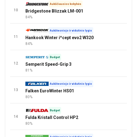
Aukščiausios kokybės
10
Bridgestone Blizzak LM-001
84%
Aukštesniojo ir vidutinio lygio
11
Hankook Winter i*cept evo2 W320
84%
Budget
12
Semperit Speed-Grip 3
81%
Aukštesniojo ir vidutinio lygio
13
Falken EuroWinter HS01
80%
Budget
14
Fulda Kristall Control HP2
80%