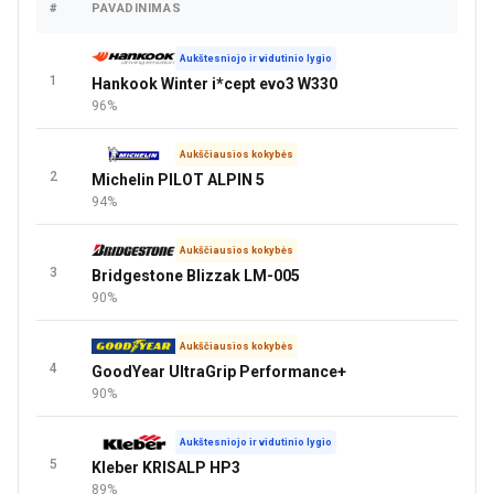
#
PAVADINIMAS
KAIN
Aukštesniojo ir vidutinio lygio
1
Hankook Winter i*cept evo3 W330
96%
Aukščiausios kokybės
2
Michelin PILOT ALPIN 5
94%
Aukščiausios kokybės
3
Bridgestone Blizzak LM-005
90%
Aukščiausios kokybės
4
GoodYear UltraGrip Performance+
90%
Aukštesniojo ir vidutinio lygio
5
Kleber KRISALP HP3
89%