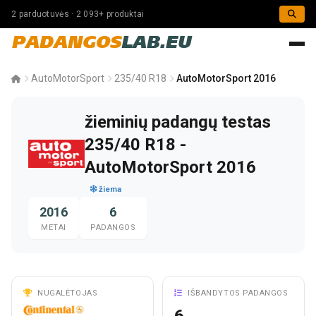
2 parduotuvės · 2 093+ produktai
PADANGOS
LAB.EU
AutoMotorSport
235/40 R18
AutoMotorSport 2016
žieminių padangų testas
235/40 R18 -
AutoMotorSport 2016
žiema
2016
6
METAI
PADANGOS
NUGALĖTOJAS
IŠBANDYTOS PADANGOS