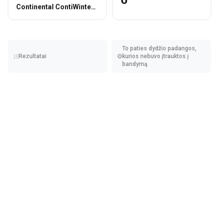
6
Continental ContiWinterContact TS 850P
To paties dydžio padangos,
Rezultatai
kurios nebuvo įtrauktos į
bandymą