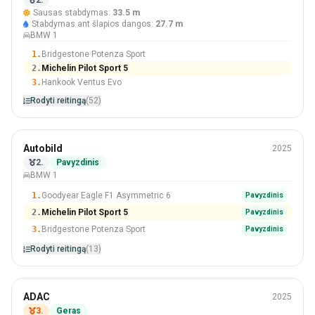
Sausas stabdymas:
33.5 m
#2 Iš 52 Padangos
Stabdymas ant šlapios dangos:
27.7 m
BMW 1
1.
Bridgestone Potenza Sport
2.
Michelin Pilot Sport 5
3.
Hankook Ventus Evo
Rodyti reitingą
(52)
Vasara
Autobild
2025
225/40 R18
2.
Pavyzdinis
BMW 1
#2 Iš 13 Padangos
1.
Goodyear Eagle F1 Asymmetric 6
Pavyzdinis
2.
Michelin Pilot Sport 5
Pavyzdinis
3.
Bridgestone Potenza Sport
Pavyzdinis
Rodyti reitingą
(13)
Vasara
ADAC
2025
225/40 R18
3.
Geras