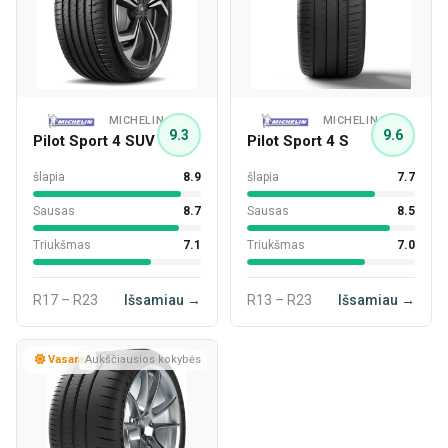
MICHELIN
MICHELIN
9.3
9.6
Pilot Sport 4 SUV
Pilot Sport 4 S
šlapia
8.9
šlapia
7.7
Sausas
8.7
Sausas
8.5
Triukšmas
7.1
Triukšmas
7.0
R17 – R23
Išsamiau →
R13 – R23
Išsamiau →
Vasara
Aukščiausios kokybės