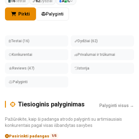
16
Testai
62
Dydžiai
A
C
Pirkti
Palyginti
Testai (16)
Dydžiai (62)
Konkurentai
Privalumai ir trūkumai
Reviews (47)
Istorija
Palyginti
Tiesioginis palyginimas
Palyginti visus →
Pažiūrėkite, kaip ši padanga atrodo palyginti su artimiausiais
konkurentais pagal visas išbandytas savybes
Pasirinkti padangas
1/5