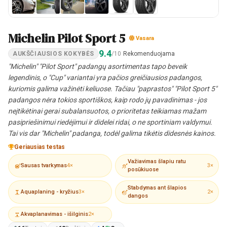
Michelin Pilot Sport 5
Vasara
9.4
AUKŠČIAUSIOS KOKYBĖS
/10
Rekomenduojama
"Michelin" "Pilot Sport" padangų asortimentas tapo beveik
legendinis, o "Cup" variantai yra pačios greičiausios padangos,
kuriomis galima važinėti keliuose. Tačiau "paprastos" "Pilot Sport 5"
padangos nėra tokios sportiškos, kaip rodo jų pavadinimas - jos
neįtikėtinai gerai subalansuotos, o prioritetas teikiamas mažam
pasipriešinimui riedėjimui ir didelei ridai, o ne sportiniam valdymui.
Tai vis dar "Michelin" padanga, todėl galima tikėtis didesnės kainos.
Geriausias testas
Važiavimas šlapiu ratu
Sausas tvarkymas
4×
3×
posūkiuose
Stabdymas ant šlapios
Aquaplaning - kryžius
3×
2×
dangos
Akvaplanavimas - išilginis
2×