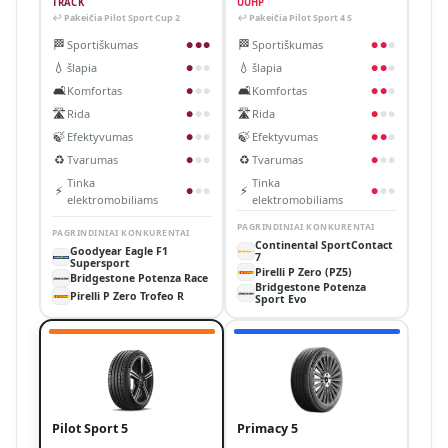
TRACK
UUHP
↩ Pakeičia Pilot Sport Cup 2
↩ Pakeičia Pilot Sport 4 S
🏁
🏁
Sportiškumas
Sportiškumas
●
●
●
●
●
●
💧
💧
šlapia
šlapia
●
●
●
●
●
●
🛋️
🛋️
Komfortas
Komfortas
●
●
●
●
●
●
🛣️
🛣️
Rida
Rida
●
●
●
●
●
●
🍃
🍃
Efektyvumas
Efektyvumas
●
●
●
●
●
●
♻️
♻️
Tvarumas
Tvarumas
●
●
●
●
●
●
Tinka
Tinka
⚡
⚡
●
●
●
●
●
●
elektromobiliams
elektromobiliams
PAGRINDINIAI KONKURENTAI
PAGRINDINIAI KONKURENTAI
Continental SportContact
Goodyear Eagle F1
7
Supersport
Pirelli P Zero (PZ5)
Bridgestone Potenza Race
Bridgestone Potenza
Pirelli P Zero Trofeo R
Sport Evo
Pilot Sport 5
Primacy 5