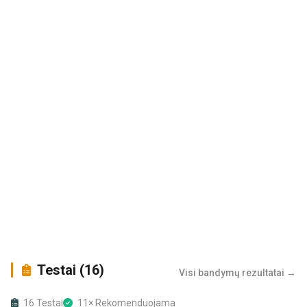
Testai (16)
Visi bandymų rezultatai →
16 Testai
11× Rekomenduojama