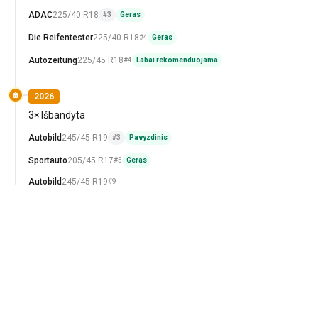
ADAC
225/40 R18
#3
Geras
Die Reifentester
225/40 R18
#4
Geras
Autozeitung
225/45 R18
#4
Labai rekomenduojama
2026
3× Išbandyta
Autobild
245/45 R19
#3
Pavyzdinis
Sportauto
205/45 R17
#5
Geras
Autobild
245/45 R19
#9