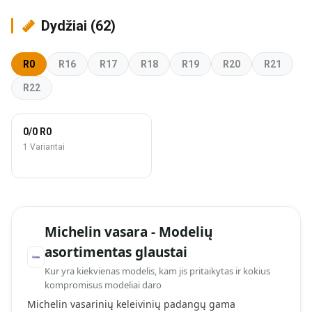
Dydžiai (62)
R0
R16
R17
R18
R19
R20
R21
R22
0/0 R0
1 Variantai
Michelin vasara - Modelių
asortimentas glaustai
Kur yra kiekvienas modelis, kam jis pritaikytas ir kokius
kompromisus modeliai daro
Michelin vasarinių keleivinių padangų gama