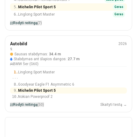
5.
Michelin Pilot Sport 5
Geras
6.
Linglong Sport Master
Geras
Rodyti reitingą
(7)
Vasara
Autobild
2026
245/45 R19
9.
Sausas stabdymas:
34.4 m
#9 Iš 50 Padangos
Stabdymas ant šlapios dangos:
27.7 m
BMW 5er (G60)
1.
Linglong Sport Master
···
8.
Goodyear Eagle F1 Asymmetric 6
9.
Michelin Pilot Sport 5
10.
Nokian Powerproof 2
Rodyti reitingą
(50)
Skaityti testą →