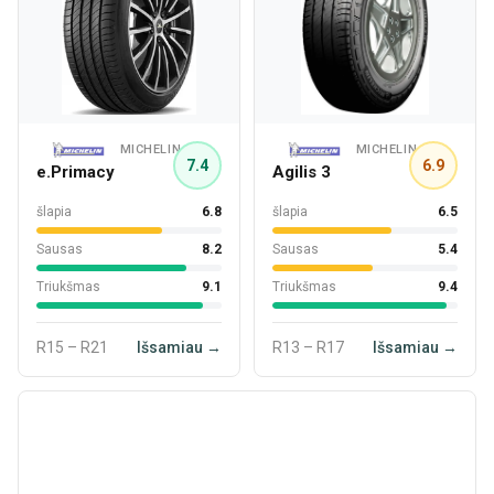
MICHELIN
MICHELIN
7.4
6.9
e.Primacy
Agilis 3
šlapia
6.8
šlapia
6.5
Sausas
8.2
Sausas
5.4
Triukšmas
9.1
Triukšmas
9.4
R15 – R21
Išsamiau →
R13 – R17
Išsamiau →