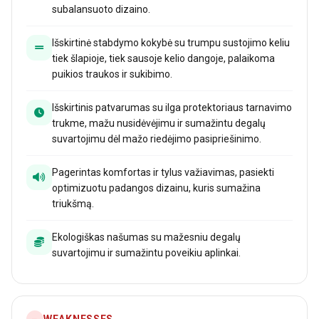
subalansuoto dizaino.
Išskirtinė stabdymo kokybė su trumpu sustojimo keliu
tiek šlapioje, tiek sausoje kelio dangoje, palaikoma
puikios traukos ir sukibimo.
Išskirtinis patvarumas su ilga protektoriaus tarnavimo
trukme, mažu nusidėvėjimu ir sumažintu degalų
suvartojimu dėl mažo riedėjimo pasipriešinimo.
Pagerintas komfortas ir tylus važiavimas, pasiekti
optimizuotu padangos dizainu, kuris sumažina
triukšmą.
Ekologiškas našumas su mažesniu degalų
suvartojimu ir sumažintu poveikiu aplinkai.
WEAKNESSES