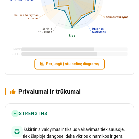
Sausas tvarkymas
Sausas tvarkymas
- tikslas
Išorinis
Drėgnas
triukšmas
tvarkymas
Rida
MPS5
GEF1A6
Perjungti į stulpelinę diagramą
Privalumai ir trūkumai
STRENGTHS
Išskirtinis valdymas ir tikslus vairavimas tiek sausoje,
tiek šlapioje dangose, dėka vikrios dinamikos ir gerai