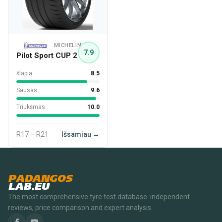
MICHELIN
7.9
Pilot Sport CUP 2
šlapia
8.5
Sausas
9.6
Triukšmas
10.0
R17 – R21
Išsamiau →
PADANGOS
LAB.EU
The most comprehensive tyre test database. independent
reviews, price comparison and expert analysis.