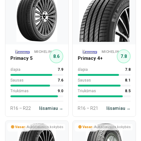
MICHELIN
MICHELIN
8.6
7.8
Primacy 5
Primacy 4+
šlapia
7.9
šlapia
7.8
Sausas
7.6
Sausas
8.1
Triukšmas
9.0
Triukšmas
8.5
R16 – R22
Išsamiau →
R16 – R21
Išsamiau →
Vasara
Aukščiausios kokybės
Vasara
Aukščiausios kokybės