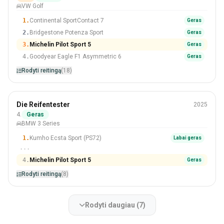
VW Golf
#3 Iš 18 Padangos
1.
Continental SportContact 7
Geras
2.
Bridgestone Potenza Sport
Geras
3.
Michelin Pilot Sport 5
Geras
4.
Goodyear Eagle F1 Asymmetric 6
Geras
Rodyti reitingą
(18)
Vasara
Die Reifentester
2025
225/40 R18
4.
Geras
BMW 3 Series
#4 Iš 8 Padangos
1.
Kumho Ecsta Sport (PS72)
Labai geras
···
4.
Michelin Pilot Sport 5
Geras
Rodyti reitingą
(8)
Rodyti daugiau (7)