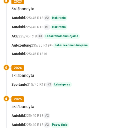
2023
5× Išbandyta
Autobild
225/45 R18
#2
Išskirtinis
Autobild
225/40 R18
#3
Išskirtinis
ACE
225/45 R18
#3
Labai rekomenduojama
Autozeitung
235/35 R19
#5
Labai rekomenduojama
Autobild
225/45 R18
#6
2024
1× Išbandyta
Sportauto
215/40 R18
#2
Labai geras
2025
5× Išbandyta
Autobild
225/40 R18
#2
Autobild
225/40 R18
#2
Pavyzdinis