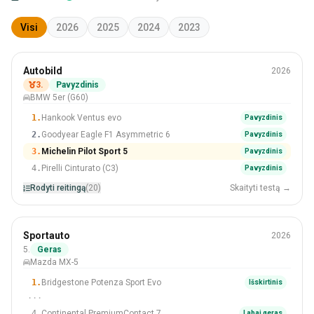
Visi
2026
2025
2024
2023
Vasara
Autobild
2026
245/45 R19
3.
Pavyzdinis
BMW 5er (G60)
#3 Iš 20 Padangos
1.
Hankook Ventus evo
Pavyzdinis
2.
Goodyear Eagle F1 Asymmetric 6
Pavyzdinis
3.
Michelin Pilot Sport 5
Pavyzdinis
4.
Pirelli Cinturato (C3)
Pavyzdinis
Rodyti reitingą
(20)
Skaityti testą →
Vasara
Sportauto
2026
205/45 R17
5.
Geras
Mazda MX-5
#5 Iš 7 Padangos
1.
Bridgestone Potenza Sport Evo
Išskirtinis
···
4.
Continental PremiumContact 7
Labai geras