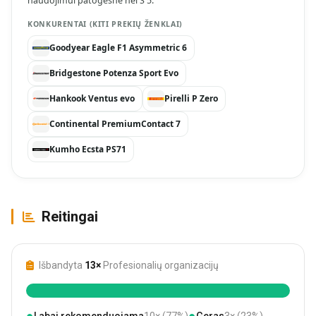
naudojimui patogesnė nei S 5.
KONKURENTAI (KITI PREKIŲ ŽENKLAI)
Goodyear Eagle F1 Asymmetric 6
Bridgestone Potenza Sport Evo
Hankook Ventus evo
Pirelli P Zero
Continental PremiumContact 7
Kumho Ecsta PS71
Reitingai
Išbandyta
13×
Profesionalių organizacijų
●
●
Labai rekomenduojama
10× (77%)
Geras
3× (23%)