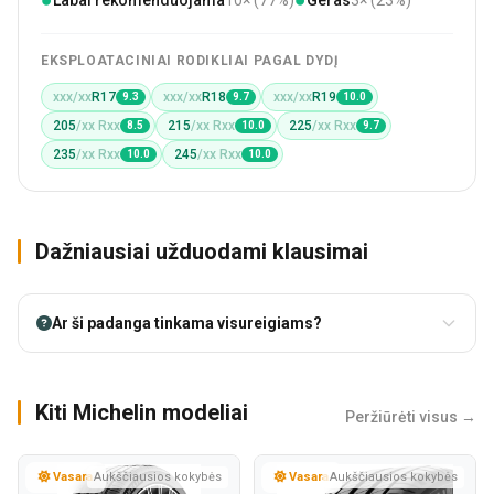
EKSPLOATACINIAI RODIKLIAI PAGAL DYDĮ
xxx/xx
R17
xxx/xx
R18
xxx/xx
R19
9.3
9.7
10.0
205
/xx Rxx
215
/xx Rxx
225
/xx Rxx
8.5
10.0
9.7
235
/xx Rxx
245
/xx Rxx
10.0
10.0
Dažniausiai užduodami klausimai
Ar ši padanga tinkama visureigiams?
Kiti Michelin modeliai
Peržiūrėti visus →
Vasara
Aukščiausios kokybės
Vasara
Aukščiausios kokybės