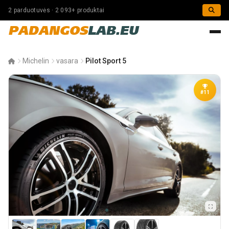
2 parduotuvės · 2 093+ produktai
PADANGOS
LAB.EU
Michelin
vasara
Pilot Sport 5
#11