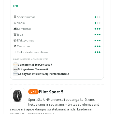
ECO
🏁
Sportiškumas
●
●
●
💧
šlapia
●
●
●
🛋️
Komfortas
●
●
●
🛣️
Rida
●
●
●
🍃
Efektyvumas
●
●
●
♻️
Tvarumas
●
●
●
⚡
Tinka elektromobiliams
●
●
●
PAGRINDINIAI KONKURENTAI
Continental EcoContact 7
Bridgestone Turanza 6
Goodyear EfficientGrip Performance 2
Pilot Sport 5
UHP
Sportiška UHP universali padanga karštiems
hečbekams ir sedanams – tvirtas sukibimas ant
sausos ir šlapios dangos su stebinančia rida, kasdieniam