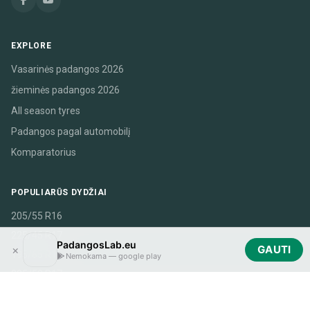
EXPLORE
Vasarinės padangos 2026
žieminės padangos 2026
All season tyres
Padangos pagal automobilį
Komparatorius
POPULIARŪS DYDŽIAI
205/55 R16
225/45 R17
PadangosLab.eu
×
GAUTI
195/65 R15
Nemokama — google play
225/50 R17
225/55 R17