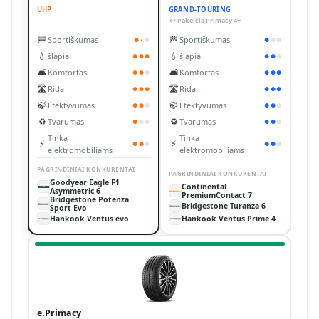
UHP
GRAND-TOURING
↩ Pakeičia Primacy 4+
🏁
🏁
Sportiškumas
Sportiškumas
●
◐
●
●
●
●
💧
💧
šlapia
šlapia
●
●
●
●
●
●
🛋️
🛋️
Komfortas
Komfortas
●
●
●
●
●
●
🛣️
🛣️
Rida
Rida
●
●
●
●
●
●
🍃
🍃
Efektyvumas
Efektyvumas
●
●
●
●
●
●
♻️
♻️
Tvarumas
Tvarumas
●
●
●
●
●
●
Tinka
Tinka
⚡
⚡
●
●
●
●
●
●
elektromobiliams
elektromobiliams
PAGRINDINIAI KONKURENTAI
PAGRINDINIAI KONKURENTAI
Goodyear Eagle F1
Continental
Asymmetric 6
PremiumContact 7
Bridgestone Potenza
Bridgestone Turanza 6
Sport Evo
Hankook Ventus evo
Hankook Ventus Prime 4
e.Primacy