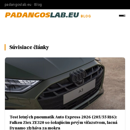
padangoslab.eu · Blog
PADANGOS
LAB.EU
BLOG
Súvisiace články
Test letných pneumatík Auto Express 2026 (205/55 R16):
Falken Ziex ZE320 so šokujúcim prvým víťazstvom, lacná
Dynamo zlyháva za mokra