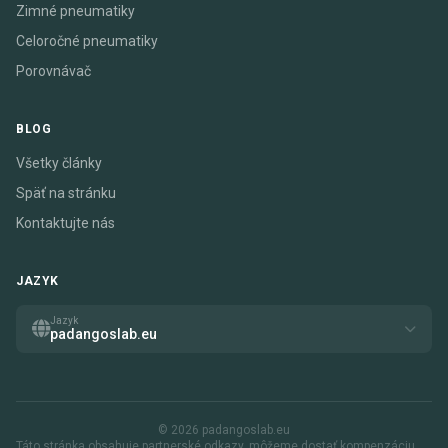
Zimné pneumatiky
Celoročné pneumatiky
Porovnávač
BLOG
Všetky články
Späť na stránku
Kontaktujte nás
JAZYK
Jazyk
padangoslab.eu
© 2026 padangoslab.eu
Táto stránka obsahuje partnerské odkazy. môžeme dostať kompenzáciu,