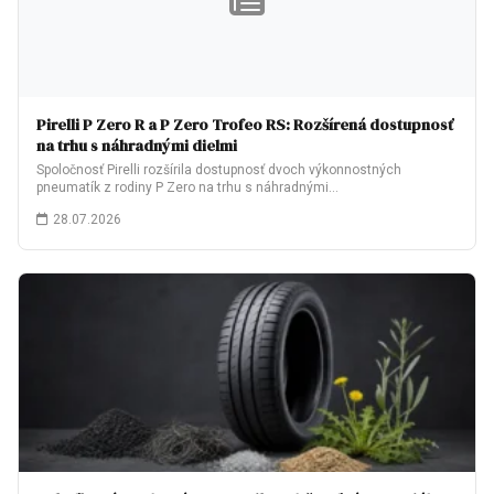
Pirelli P Zero R a P Zero Trofeo RS: Rozšírená dostupnosť
na trhu s náhradnými dielmi
Spoločnosť Pirelli rozšírila dostupnosť dvoch výkonnostných
pneumatík z rodiny P Zero na trhu s náhradnými…
28.07.2026