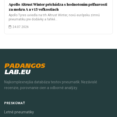
Apollo Altrust Winter prichádza s hodnotením priľnavosti
za mokra A a v 15 veľkostiach
Apollo Tyres uviedla na trh Altrust Winter, novú európsku zimnú
pneumatiku pre dodávky a ľahké…
24.07.2026
PADANGOS
LAB.EU
Najkomplexnejšia databáza testov pneumatík. Nezávislé
recenzie, porovnanie cien a odborné analýzy.
PRESKÚMAŤ
Letné pneumatiky