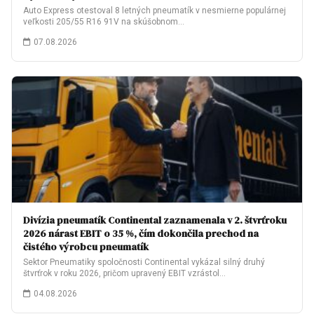
Auto Express otestoval 8 letných pneumatík v nesmierne populárnej
veľkosti 205/55 R16 91V na skúšobnom…
07.08.2026
Divízia pneumatík Continental zaznamenala v 2. štvrťroku
2026 nárast EBIT o 35 %, čím dokončila prechod na
čistého výrobcu pneumatík
Sektor Pneumatiky spoločnosti Continental vykázal silný druhý
štvrťrok v roku 2026, pričom upravený EBIT vzrástol…
04.08.2026