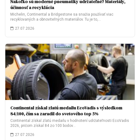
Nakoľko sú moderné pneumatiky udržateľné? Materiály,
účinnosť a recyklácia
Michelin, Continental a Bridgestone sa snažia používať viac
recyklovaných a obnoviteľných materiálov. Tu je to,…
27.07.2026
Continental získal zlatú medailu EcoVadis s výsledkom
84/100, čím sa zaradil do svetového top 5%
Continental získal zlatú medailu v hodnotení udržateľnosti EcoVadis
2026, pričom získal 84 zo 100 bodov…
27.07.2026