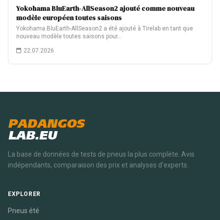
Yokohama BluEarth-AllSeason2 ajouté comme nouveau
modèle européen toutes saisons
Yokohama BluEarth-AllSeason2 a été ajouté à Tirelab en tant que
nouveau modèle toutes saisons pour…
22.07.2026
PADANGOS
LAB.EU
La base de données de tests de pneus la plus complète. Avis
indépendants, comparaison des prix et analyses d'experts.
EXPLORER
Pneus été