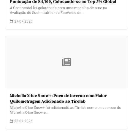
Pontuação de 84/100, Colocando-se no Top 5% Global
A Continental foi galardoada com uma medalha de ouro na
Avaliação de Sustentabilidade EcoVadis de…
27.07.2026
Michelin X-Ice Snow+: Pneu de Inverno com Maior
Quilometragem Adicionado ao Tirelab
Michelin X-Ice Snow+ foi adicionado ao Tirelab como o sucessor do
Michelin X-Ice Snow e…
25.07.2026