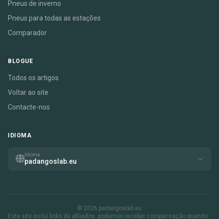
Pneus de inverno
Pneus para todas as estações
Comparador
BLOGUE
Todos os artigos
Voltar ao site
Contacte-nos
IDIOMA
Idioma
padangoslab.eu
© 2026 padangoslab.eu
Este site inclui links de afiliados. podemos receber compensação quando