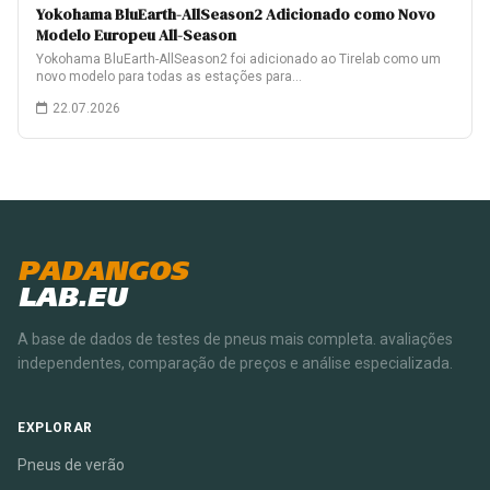
Yokohama BluEarth-AllSeason2 Adicionado como Novo
Modelo Europeu All-Season
Yokohama BluEarth-AllSeason2 foi adicionado ao Tirelab como um
novo modelo para todas as estações para…
22.07.2026
PADANGOS
LAB.EU
A base de dados de testes de pneus mais completa. avaliações
independentes, comparação de preços e análise especializada.
EXPLORAR
Pneus de verão