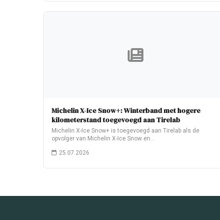
Michelin X-Ice Snow+: Winterband met hogere
kilometerstand toegevoegd aan Tirelab
Michelin X-Ice Snow+ is toegevoegd aan Tirelab als de
opvolger van Michelin X-Ice Snow en…
25.07.2026