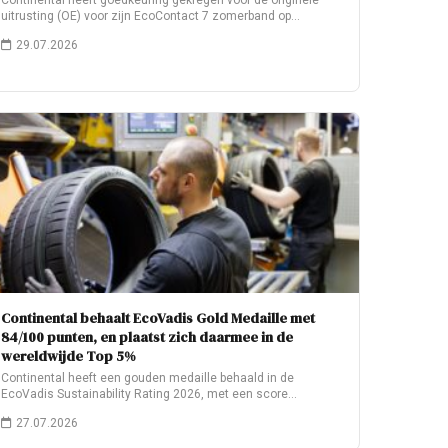
Continental heeft goedkeuring gekregen voor de originele
uitrusting (OE) voor zijn EcoContact 7 zomerband op…
29.07.2026
Continental behaalt EcoVadis Gold Medaille met
84/100 punten, en plaatst zich daarmee in de
wereldwijde Top 5%
Continental heeft een gouden medaille behaald in de
EcoVadis Sustainability Rating 2026, met een score…
27.07.2026