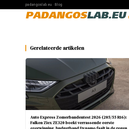
padangoslab.eu · Blog
PADANGOS
LAB.EU
Gerelateerde artikelen
Auto Express Zomerbandentest 2026 (205/55 R16):
Falken Ziex ZE320 boekt verrassende eerste
overwinning, budgetband Dynamo faalt in de regen