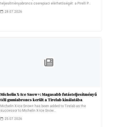
teljesítményabroncs cserepiaci elérhetőségét: a Pirelli P…
28.07.2026
Michelin X-Ice Snow+: Magasabb futásteljesítményű
téli gumiabroncs került a Tirelab kínálatába
Michelin X-Ice Snow+ has been added to Tirelab as the
successor to Michelin X-Ice Snow…
25.07.2026