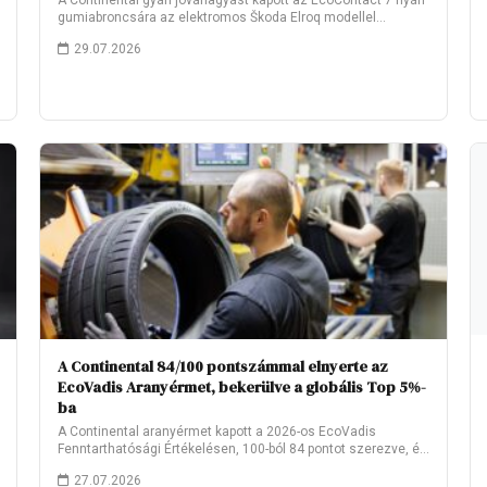
A Continental gyári jóváhagyást kapott az EcoContact 7 nyári
gumiabroncsára az elektromos Škoda Elroq modellel…
29.07.2026
A Continental 84/100 pontszámmal elnyerte az
EcoVadis Aranyérmet, bekerülve a globális Top 5%-
ba
A Continental aranyérmet kapott a 2026-os EcoVadis
Fenntarthatósági Értékelésen, 100-ból 84 pontot szerezve, és
ezzel…
27.07.2026