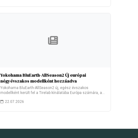
Yokohama BluEarth-AllSeason2 Új európai
négyévszakos modellként hozzáadva
Yokohama BluEarth-AllSeason2 új, egész évszakos
modellként került fel a Tirelab kínálatába Európa számára, a
2026.…
22.07.2026