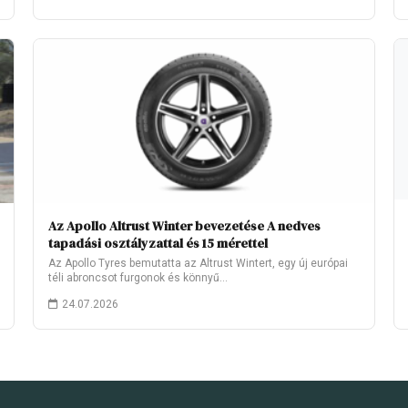
Az Apollo Altrust Winter bevezetése A nedves
tapadási osztályzattal és 15 mérettel
Az Apollo Tyres bemutatta az Altrust Wintert, egy új európai
téli abroncsot furgonok és könnyű…
24.07.2026