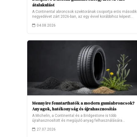
átalakulást
A Continental abroncsok szektorának csoportja erős második
negyedévet zárt 2026-ban, az egy évvel korábbihoz képest…
04.08.2026
Mennyire fenntarthatók a modern gumiabroncsok?
Anyagok, hatékonyság és újrahasznosítás
A Michelin, a Continental és a Bridgestone is több
újrahasznosított és megújuló anyag felhasználására
törekszik.…
27.07.2026