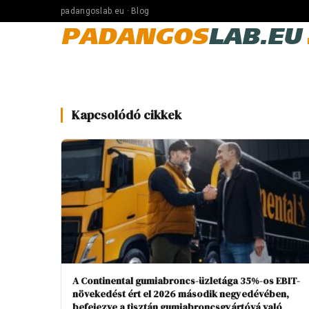
padangoslab.eu · Blog
PADANGOS
LAB.EU
Kapcsolódó cikkek
A Continental gumiabroncs-üzletága 35%-os EBIT-
növekedést ért el 2026 második negyedévében,
befejezve a tisztán gumiabroncsgyártóvá való