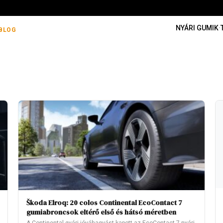
NYÁRI GUMIK
·
BLOG
Škoda Elroq: 20 colos Continental EcoContact 7
gumiabroncsok eltérő első és hátsó méretben