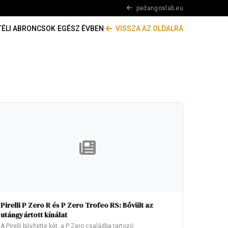
padangoslab.eu
TÉLI ABRONCSOK
·
EGÉSZ ÉVBEN
·
VISSZA AZ OLDALRA
Pirelli P Zero R és P Zero Trofeo RS: Bővült az
utángyártott kínálat
A Pirelli bővítette két, a P Zero családba tartozó