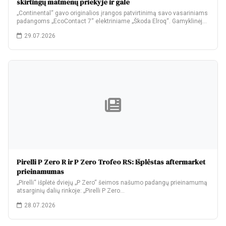
skirtingų matmenų priekyje ir gale
„Continental“ gavo originalios įrangos patvirtinimą savo vasariniams
padangoms „EcoContact 7“ elektriniame „Škoda Elroq“. Gamyklinėje
komplektacijoje…
29.07.2026
Pirelli P Zero R ir P Zero Trofeo RS: Išplėstas aftermarket
prieinamumas
„Pirelli“ išplėtė dviejų „P Zero“ šeimos našumo padangų prieinamumą
atsarginių dalių rinkoje: „Pirelli P Zero…
28.07.2026