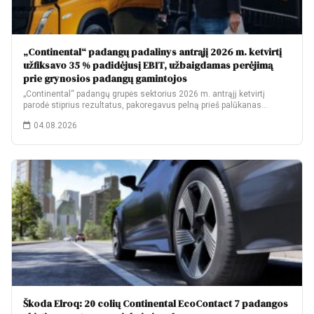
„Continental“ padangų padalinys antrąjį 2026 m. ketvirtį
užfiksavo 35 % padidėjusį EBIT, užbaigdamas perėjimą
prie grynosios padangų gamintojos
„Continental“ padangų grupės sektorius 2026 m. antrąjį ketvirtį
parodė stiprius rezultatus, pakoregavus pelną prieš palūkanas…
04.08.2026
Škoda Elroq: 20 colių Continental EcoContact 7 padangos