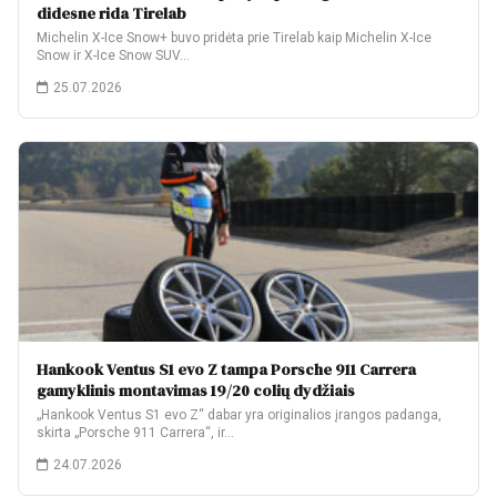
didesne rida Tirelab
Michelin X-Ice Snow+ buvo pridėta prie Tirelab kaip Michelin X-Ice
Snow ir X-Ice Snow SUV…
25.07.2026
Hankook Ventus S1 evo Z tampa Porsche 911 Carrera
gamyklinis montavimas 19/20 colių dydžiais
„Hankook Ventus S1 evo Z“ dabar yra originalios įrangos padanga,
skirta „Porsche 911 Carrera“, ir…
24.07.2026