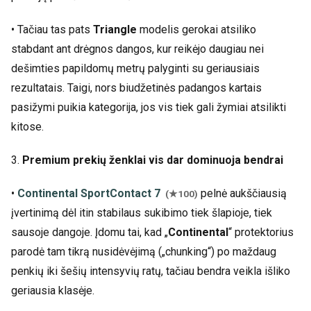
• Tačiau tas pats
Triangle
modelis gerokai atsiliko
stabdant ant drėgnos dangos, kur reikėjo daugiau nei
dešimties papildomų metrų palyginti su geriausiais
rezultatais. Taigi, nors biudžetinės padangos kartais
pasižymi puikia kategorija, jos vis tiek gali žymiai atsilikti
kitose.
3.
Premium prekių ženklai vis dar dominuoja bendrai
•
Continental SportContact 7
pelnė aukščiausią
(★100)
įvertinimą dėl itin stabilaus sukibimo tiek šlapioje, tiek
sausoje dangoje. Įdomu tai, kad „
Continental
“ protektorius
parodė tam tikrą nusidėvėjimą („chunking“) po maždaug
penkių iki šešių intensyvių ratų, tačiau bendra veikla išliko
geriausia klasėje.