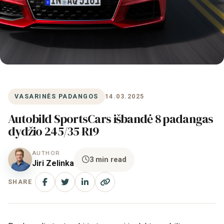
VASARINĖS PADANGOS
14.03.2025
Autobild SportsCars išbandė 8 padangas
dydžio 245/35 R19
AUTHOR
3 min read
Jiri Zelinka
SHARE