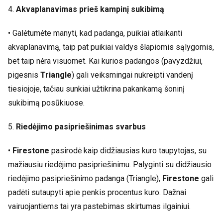
4.
Akvaplanavimas prieš kampinį sukibimą
• Galėtumėte manyti, kad padanga, puikiai atlaikanti
akvaplanavimą, taip pat puikiai valdys šlapiomis sąlygomis,
bet taip nėra visuomet. Kai kurios padangos (pavyzdžiui,
pigesnis
Triangle
) gali veiksmingai nukreipti vandenį
tiesiojoje, tačiau sunkiai užtikrina pakankamą šoninį
sukibimą posūkiuose.
5.
Riedėjimo pasipriešinimas svarbus
•
Firestone
pasirodė kaip didžiausias kuro taupytojas, su
mažiausiu riedėjimo pasipriešinimu. Palyginti su didžiausio
riedėjimo pasipriešinimo padanga (Triangle),
Firestone
gali
padėti sutaupyti apie penkis procentus kuro. Dažnai
vairuojantiems tai yra pastebimas skirtumas ilgainiui.