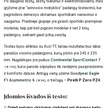
Po daugelio testų, skirtų tvarumui ir elektromobiliams, mes
grįžome prie “senosios mokyklos” padangų testavimo, kur
pagrindinis dėmesys skiriamas sportiškam vairavimui ir
saugumui. Pradinėje grupėje yra įprasti sportiški premijiniai
modeliai, taip pat keli pigesni modeliai ir net 2 kinų
padangos, siekiant gauti pilną vaizdą.
Testas buvo atliktas su
Audi
TT, tačiau rezultatai bus labai
panašūs visoms padangoms, kurių plotis yra 245 ir 235
mm. Nugalėtojas yra puikus
Continental SportContact 7
, kuris parodė silpnybes tik riedėjimo pasipriešinimo
(★100)
ir komforto dalyse. Antrąją vietą užėmė
Goodyear Eagle
F1 Asymmetric 6
, o trečiąją –
Pirelli P Zero PZ4
.
(★94)
Įdomios išvados iš testo:
1.
Dideli našumo skirtumai stabdant ant drėgnos kelio