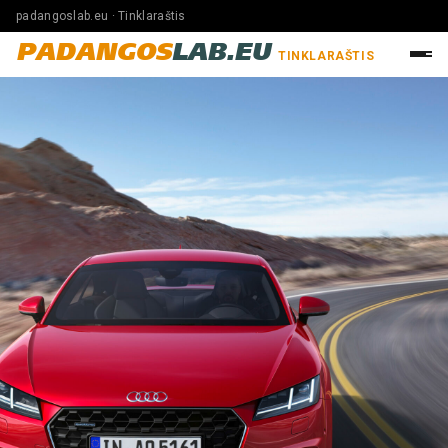
padangoslab.eu · Tinklaraštis
PADANGOS
LAB.EU
TINKLARAŠTIS