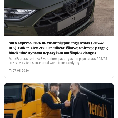
Auto Express 2026 m. vasarinių padangų testas (205/55
R16): Falken Ziex ZE320 netikėtai iškovoja pirmąją pergalę,
biudžetinė Dynamo nepavyksta ant šlapios dangos
Auto Express testavo 8 vasarines padangas itin populiaraus 205/55
R16 91V dydžio Continental Contidrom bandymų…
07.08.2026