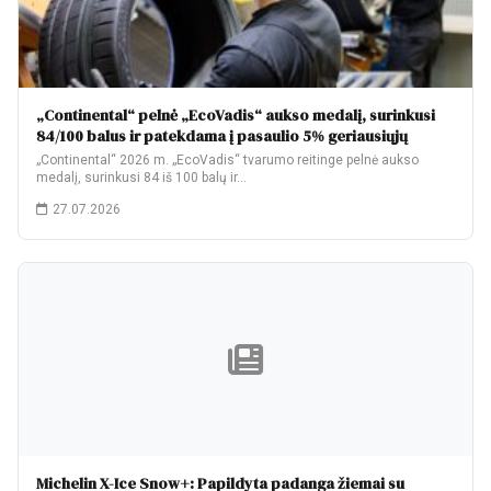
„Continental“ pelnė „EcoVadis“ aukso medalį, surinkusi
84/100 balus ir patekdama į pasaulio 5% geriausiųjų
„Continental“ 2026 m. „EcoVadis“ tvarumo reitinge pelnė aukso
medalį, surinkusi 84 iš 100 balų ir…
27.07.2026
Michelin X-Ice Snow+: Papildyta padanga žiemai su