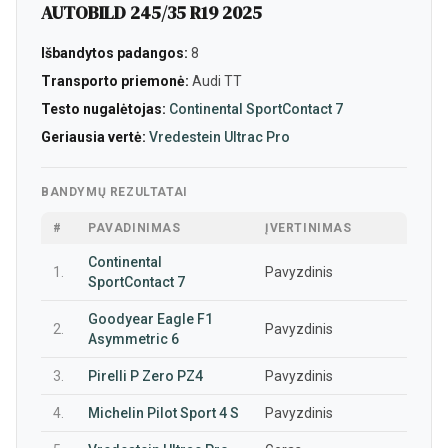
AUTOBILD 245/35 R19 2025
Išbandytos padangos:
8
Transporto priemonė:
Audi TT
Testo nugalėtojas:
Continental SportContact 7
Geriausia vertė:
Vredestein Ultrac Pro
BANDYMŲ REZULTATAI
#
PAVADINIMAS
ĮVERTINIMAS
Continental
1.
Pavyzdinis
SportContact 7
Goodyear Eagle F1
2.
Pavyzdinis
Asymmetric 6
3.
Pirelli P Zero PZ4
Pavyzdinis
4.
Michelin Pilot Sport 4 S
Pavyzdinis