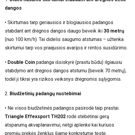
dangos
• Skirtumas tarp geriausios ir blogiausios padangos
stabdant ant drėgnos dangos išaugo beveik iki
30 metrų
(nuo 100 km/h). Tai didelis saugumo atstumas – užtenka
skirtumui tarp vos praėjusios avarijos ir rimtos susidūrimo.
•
Double Coin
padanga išsiskyrė (prastu būdu) ilgiausiu
stabdymo ant drėgnos dangos atstumu (beveik 70 metrų),
todėl ji tikrai yra rizikos veiksnys drėgnomis sąlygomis.
2.
Biudžetinių padangų nustebimai
• Ne visos biudžetinės padangos pasirodė taip prastai.
Triangle Effexsport TH202
rodė stebėtinai gerą
atsparumą akvaplanavimui, netgi aplenkė kai kuriuos
premijų prekės ženklus šiame konkretume teste.