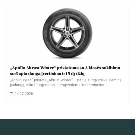
„Apollo Altrust Winter“ pristatoma su A klasės sukibimo
su šlapia danga įvertinimu ir 15 dydžių
„Apollo Tyres“ pristatė „Altrust Winter“ – naują europietišką žieminę
padangą, skirtą furgonams ir lengvosioms komercinėms…
24.07.2026