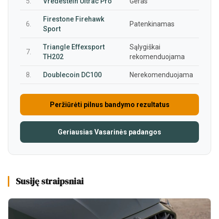
5.
Vredestein Ultrac Pro
Geras
Firestone Firehawk
6.
Patenkinamas
Sport
Triangle Effexsport
Sąlygiškai
7.
TH202
rekomenduojama
8.
Doublecoin DC100
Nerekomenduojama
Peržiūrėti pilnus bandymo rezultatus
Geriausias Vasarinės padangos
Susiję straipsniai