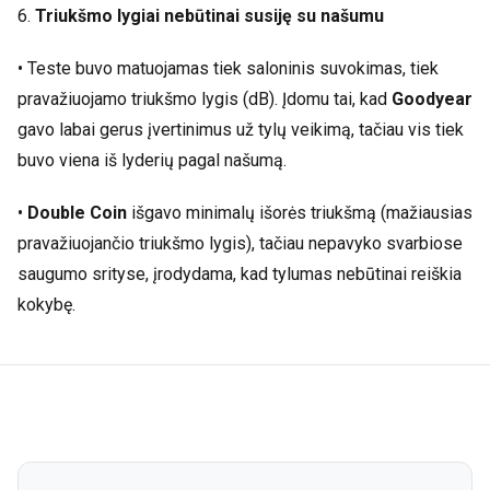
6.
Triukšmo lygiai nebūtinai susiję su našumu
• Teste buvo matuojamas tiek saloninis suvokimas, tiek
pravažiuojamo triukšmo lygis (dB). Įdomu tai, kad
Goodyear
gavo labai gerus įvertinimus už tylų veikimą, tačiau vis tiek
buvo viena iš lyderių pagal našumą.
•
Double Coin
išgavo minimalų išorės triukšmą (mažiausias
pravažiuojančio triukšmo lygis), tačiau nepavyko svarbiose
saugumo srityse, įrodydama, kad tylumas nebūtinai reiškia
kokybę.