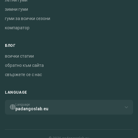
летни гуми
зимни гуми
гуми за всички сезони
компаратор
БЛОГ
всички статии
обратно към сайта
свържете се с нас
LANGUAGE
Language
padangoslab.eu