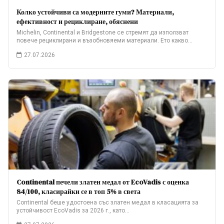
Колко устойчиви са модерните гуми? Материали,
ефективност и рециклиране, обяснени
Michelin, Continental и Bridgestone се стремят да използват
повече рециклирани и възобновяеми материали. Ето какво…
27.07.2026
Continental печели златен медал от EcoVadis с оценка
84/100, класирайки се в топ 5% в света
Continental беше удостоена със златен медал в класацията за
устойчивост EcoVadis за 2026 г., като…