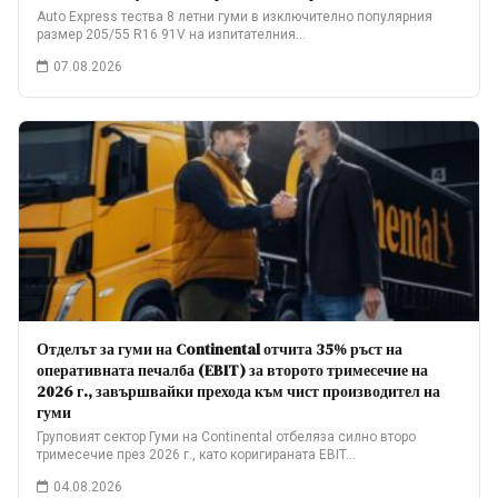
Auto Express тества 8 летни гуми в изключително популярния
размер 205/55 R16 91V на изпитателния…
07.08.2026
Отделът за гуми на Continental отчита 35% ръст на
оперативната печалба (EBIT) за второто тримесечие на
2026 г., завършвайки прехода към чист производител на
гуми
Груповият сектор Гуми на Continental отбеляза силно второ
тримесечие през 2026 г., като коригираната EBIT…
04.08.2026