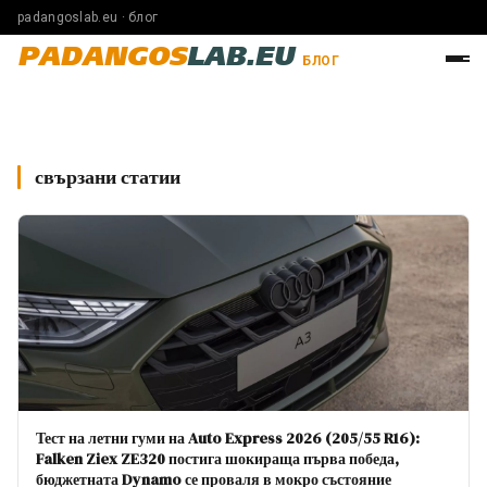
padangoslab.eu · блог
PADANGOS
LAB.EU
БЛОГ
свързани статии
Тест на летни гуми на Auto Express 2026 (205/55 R16):
Falken Ziex ZE320 постига шокираща първа победа,
бюджетната Dynamo се проваля в мокро състояние