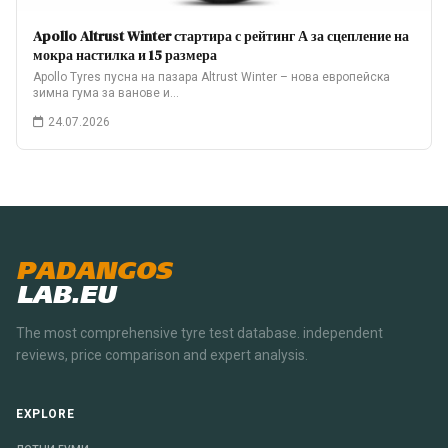
Apollo Altrust Winter стартира с рейтинг А за сцепление на
мокра настилка и 15 размера
Apollo Tyres пусна на пазара Altrust Winter – нова европейска
зимна гума за ванове и…
24.07.2026
PADANGOS
LAB.EU
The most comprehensive tyre test database. independent
reviews, price comparison and expert analysis.
EXPLORE