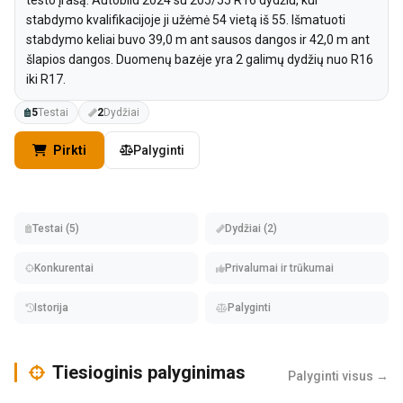
stabdymo kvalifikacijoje ji užėmė 54 vietą iš 55. Išmatuoti
stabdymo keliai buvo 39,0 m ant sausos dangos ir 42,0 m ant
šlapios dangos. Duomenų bazėje yra 2 galimų dydžių nuo R16
iki R17.
5
Testai
2
Dydžiai
Pirkti
Palyginti
Testai (5)
Dydžiai (2)
Konkurentai
Privalumai ir trūkumai
Istorija
Palyginti
Tiesioginis palyginimas
Palyginti visus →