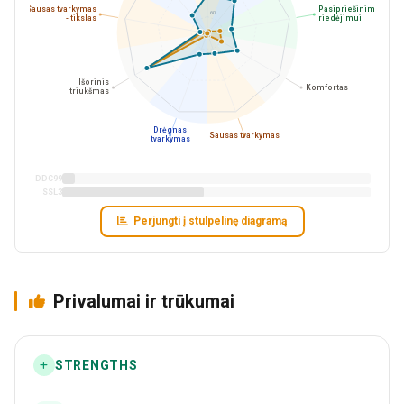
Sausas tvarkymas
Pasipriešinimas
60
- tikslas
riedėjimui
Išorinis
Komfortas
triukšmas
Drėgnas
Sausas tvarkymas
tvarkymas
DDC99
SSL3
Perjungti į stulpelinę diagramą
Privalumai ir trūkumai
STRENGTHS