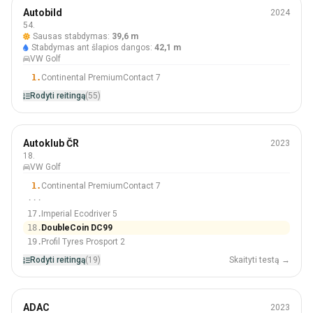
Vasara
Autobild
2024
205/55 R16
54.
Sausas stabdymas:
39,6 m
#54 Iš 55 Padangos
Stabdymas ant šlapios dangos:
42,1 m
VW Golf
1.
Continental PremiumContact 7
Rodyti reitingą
(55)
Vasara
Autoklub ČR
2023
205/55 R16
18.
VW Golf
#18 Iš 19 Padangos
1.
Continental PremiumContact 7
···
17.
Imperial Ecodriver 5
18.
DoubleCoin DC99
19.
Profil Tyres Prosport 2
Rodyti reitingą
(19)
Skaityti testą →
Vasara
ADAC
2023