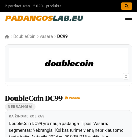
2 parduotuvės · 2 093+ produktai
PADANGOS
LAB.EU
DoubleCoin
vasara
DC99
DoubleCoin DC99
Vasara
NEBRANGIAI
KĄ ŽINOME KOL KAS
DoubleCoin DC99 yra nauja padanga. Tipas: Vasara;
segmentas: Nebrangiai. Kol kas turime vieną nepriklausomo
testo įrašą: Autobild 2024 su 205/55 R16 dydžiu, kur