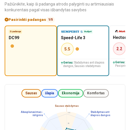
Pažiūrėkite, kaip ši padanga atrodo palyginti su artimiausiais
konkurentais pagal visas išbandytas savybes
Pasirinkti padangas
1/5
ši padanga
Budget
Hectorra
DC99
Speed-Life 3
2.2
5.5
Geriau:
Sa
Geriau:
Stabdymas ant šlapios
Pasiprieši
dangos, Sausas stabdymas
Sausas
šlapia
Ekonomija
Komfortas
Sausas stabdymas
Akvaplanavimas -
Stabdymas ant
100
išilginis
šlapios dangos
80