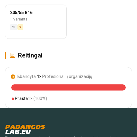
205/55 R16
1 Variantai
91
V
Reitingai
Išbandyta
1×
Profesionalių organizacijų
●
Prasta
1× (100%)
PADANGOS
LAB.EU