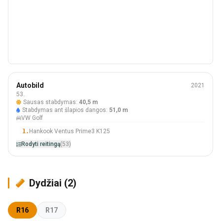
Vasara
Autobild
2021
205/55 R16
53.
Sausas stabdymas:
40,5 m
#53 Iš 53 Padangos
Stabdymas ant šlapios dangos:
51,0 m
VW Golf
1.
Hankook Ventus Prime3 K125
Rodyti reitingą
(53)
Dydžiai (2)
R16
R17