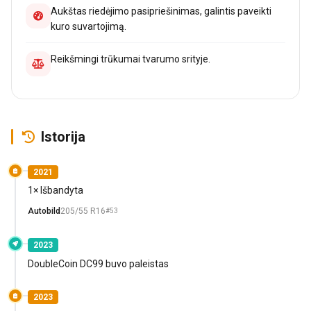
Aukštas riedėjimo pasipriešinimas, galintis paveikti
kuro suvartojimą.
Reikšmingi trūkumai tvarumo srityje.
Istorija
2021
1× Išbandyta
Autobild
205/55 R16
#53
2023
DoubleCoin DC99 buvo paleistas
2023