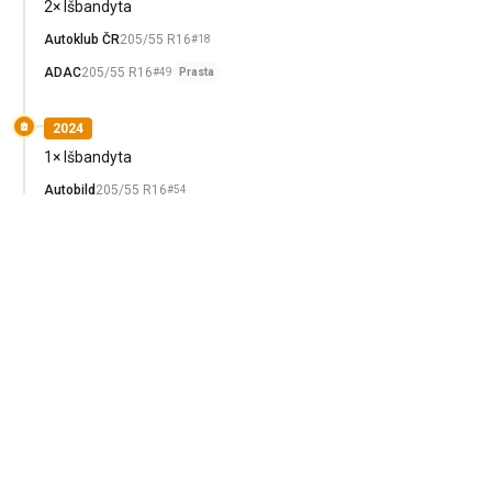
2× Išbandyta
Autoklub ČR
205/55 R16
#18
ADAC
205/55 R16
#49
Prasta
2024
1× Išbandyta
Autobild
205/55 R16
#54