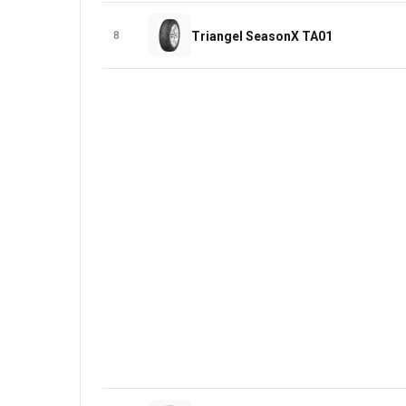
8
Triangel SeasonX TA01