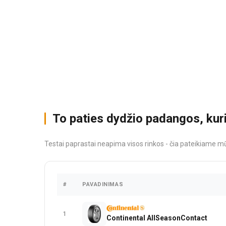
To paties dydžio padangos, kur
Testai paprastai neapima visos rinkos - čia pateikiame mū
#
PAVADINIMAS
1
Continental AllSeasonContact