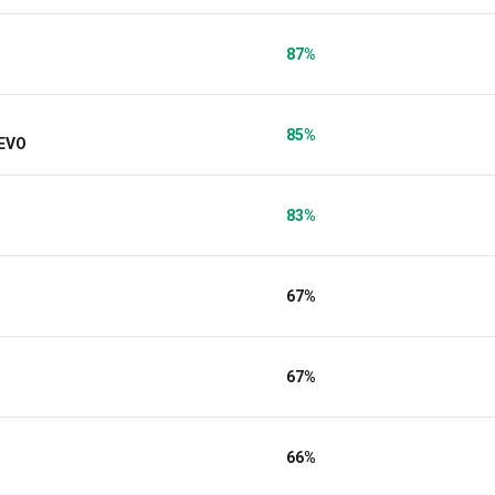
87%
85%
 EVO
83%
67%
67%
66%