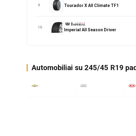
9
Tourador X All Climate TF1
10
Imperial All Season Driver
Automobiliai su 245/45 R19 p
Corvette
A7
Spo
2021
2018
2018