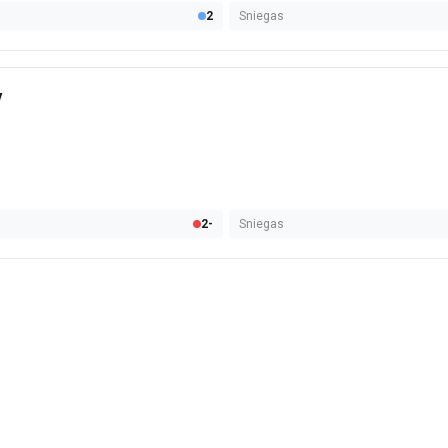
2
Sniegas
V
2-
Sniegas