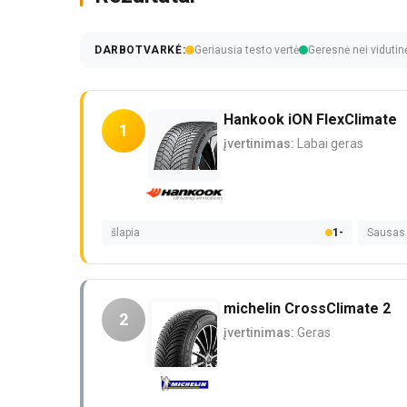
DARBOTVARKĖ:
Geriausia testo vertė
Geresnė nei vidutin
Hankook iON FlexClimate
1
įvertinimas:
Labai geras
šlapia
1-
Sausas
michelin CrossClimate 2
2
įvertinimas:
Geras