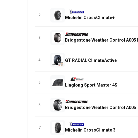
2
Michelin CrossClimate+
3
Bridgestone Weather Control A005
4
GT RADIAL ClimateActive
5
Linglong Sport Master 4S
6
Bridgestone Weather Control A005
7
Michelin CrossClimate 3