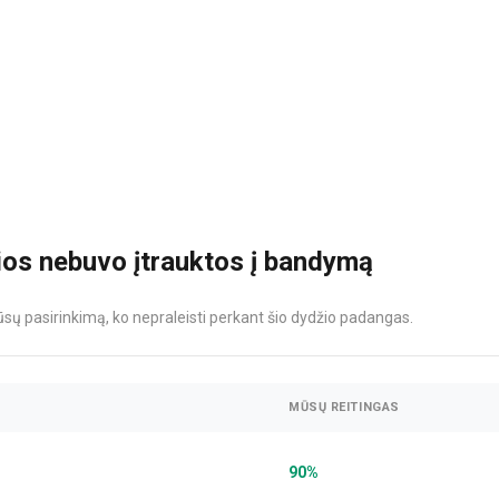
ios nebuvo įtrauktos į bandymą
sų pasirinkimą, ko nepraleisti perkant šio dydžio padangas.
MŪSŲ REITINGAS
90%