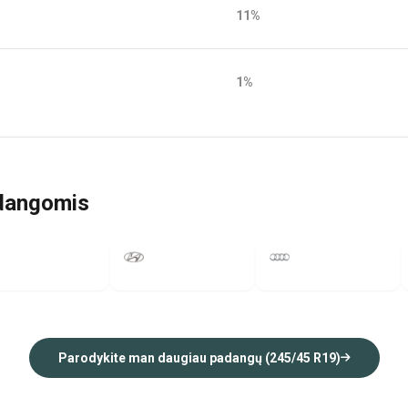
11%
1%
adangomis
rtage
Tucson
A6
2018
2018
Parodykite man daugiau padangų (245/45 R19)