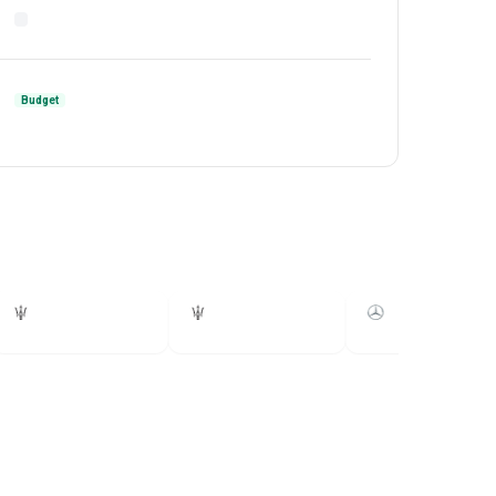
Budget
Ghibli
Levante
E-Klasse
2017
2016
2016