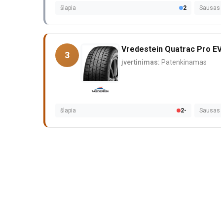
šlapia
2
Sausas
Vredestein Quatrac Pro E
3
įvertinimas:
Patenkinamas
šlapia
2-
Sausas