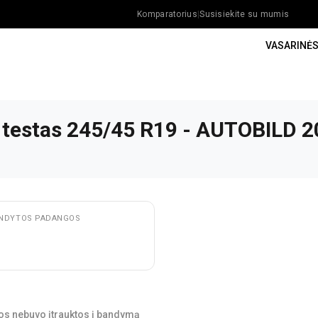
Komparatorius
|
Susisiekite su mumis
VASARINĖ
 testas 245/45 R19 - AUTOBILD 
NDYTOS PADANGOS
os nebuvo įtrauktos į bandymą