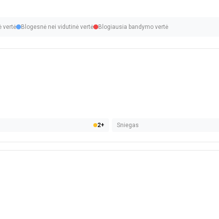
ė vertė
Blogesnė nei vidutinė vertė
Blogiausia bandymo vertė
2+
Sniegas