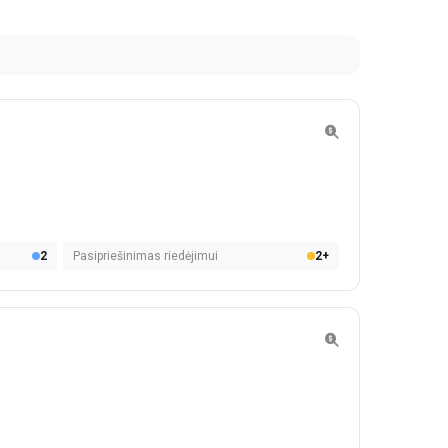
2
Pasipriešinimas riedėjimui
2+